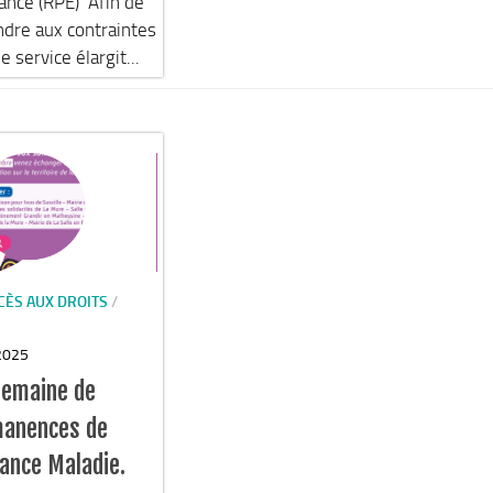
ance (RPE) Afin de
dre aux contraintes
e service élargit...
CÈS AUX DROITS
/
2025
emaine de
anences de
rance Maladie.