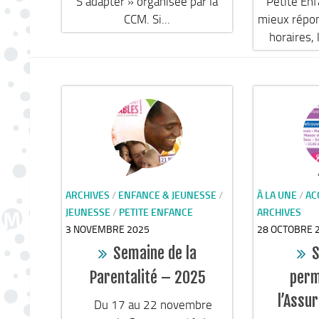
S’adapter » organisée par la
Petite Enf
CCM. Si...
mieux répon
horaires, l
ARCHIVES
/
ENFANCE & JEUNESSE
/
À LA UNE
/
AC
JEUNESSE
/
PETITE ENFANCE
ARCHIVES
3 NOVEMBRE 2025
28 OCTOBRE 
Semaine de la
S
Parentalité – 2025
perm
l’Assu
Du 17 au 22 novembre