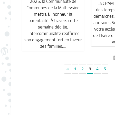
2025, la Communauté de
La CPAM d
Communes de la Matheysine
des temps
mettra à l’honneur la
démarches, 
parentalité. À travers cette
aux soins S
semaine dédiée,
votre accès
l’intercommunalité réaffirme
de l’Isère o
son engagement fort en faveur
v
des familles,...
«
1
2
3
4
5
…