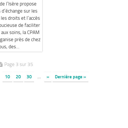
e l’Isère propose
 d’échange sur les
les droits et l’accès
oucieuse de faciliter
 aux soins, la CPAM
rganise près de chez
ous, des...
Page 3 sur 35
10
20
30
…
»
Dernière page »