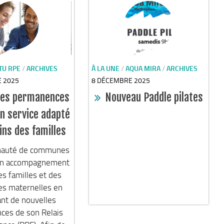
TU RPE
/
ARCHIVES
À LA UNE
/
AQUA MIRA
/
ARCHIVES
 2025
8 DÉCEMBRE 2025
les permanences
Nouveau Paddle pilates
un service adapté
ins des familles
auté de communes
on accompagnement
s familles et des
es maternelles en
nt de nouvelles
ces de son Relais