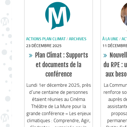
ACTIONS PLAN CLIMAT
/
ARCHIVES
À LA UNE
/
AC
23 DÉCEMBRE 2025
11 DÉCEMBRE
Plan Climat : Supports
Nouvel
et documents de la
du RPE : 
conférence
aux beso
Lundi 1er décembre 2025, près
La Commun
d’une centaine de personnes
renforce s
étaient réunies au Cinéma
auprès de
Théâtre de La Mure pour la
assistant
grande conférence « Les enjeux
proposa
climatiques : Comprendre, Agir,
permanen