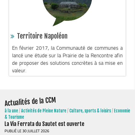
Plan Climat
Transition énergétique
Espace Conseil France Rénov’
Matheysine Rénovation : l’aide locale pour vos travaux
Territoire Napoléon
Certificats d’Economie d’Energie (CEE)
En février 2017, la Communauté de communes a
Logement
lancé une étude sur la Prairie de la Rencontre afin
Eau & Assainissement
de proposer des solutions concrètes à sa mise en
valeur.
SPANC
Actualités de la CCM
à la une
/
Activités de Pleine Nature
/
Culture, sports & loisirs
/
Economie
& Tourisme
La Via Ferrata du Sautet est ouverte
PUBLIÉ LE 30 JUILLET 2026