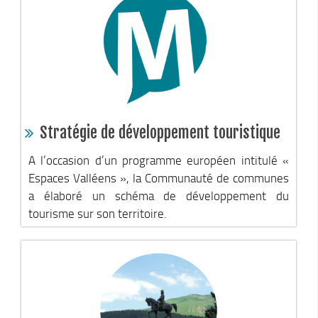
Piscine territoriale
Espace Naturel Sensible (ENS)
Activités de Pleine Nature
Sentiers de randonnée
Idées sorties faciles
Stratégie de développement touristique
Via Ferrata
Sites Escalade
A l’occasion d’un programme européen intitulé «
Espaces Valléens », la Communauté de communes
Via Matacena
a élaboré un schéma de développement du
Développement durable
tourisme sur son territoire.
Déchets
Déchetterie intercommunale et points propres
Gestion des déchets
Gestion des cours d’eau