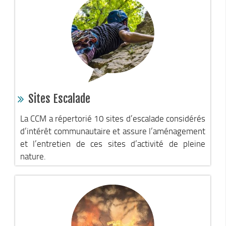
Chemins de randonnée
Via Ferrata
Taxe de séjour & Tourisme
La taxe de séjour
Matheysine Tourisme
Enfance & Cohésion Sociale
Sites Escalade
Petite Enfance
La CCM a répertorié 10 sites d’escalade considérés
Relais Petite Enfance
d’intérêt communautaire et assure l’aménagement
et l’entretien de ces sites d’activité de pleine
Grandir en Matheysine
nature.
Crèches et LAEP
Balades faciles et aires de jeux
Jeunesse
Jeunes En Matheysine