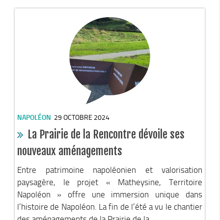
Le Conseil Communautaire
Les services
La CCM recrute
Publications
Economie & Tourisme
Entreprises & emplois
Développement économique
NAPOLÉON
29 OCTOBRE 2024
LEADER, aides européennes
La Prairie de la Rencontre dévoile ses
Travaillez en Matheysine
nouveaux aménagements
Facturation électronique
Entre patrimoine napoléonien et valorisation
Montagne, Agriculture & Forêt
paysagère, le projet « Matheysine, Territoire
Guide des producteurs
Napoléon » offre une immersion unique dans
Aide aux alpages
l’histoire de Napoléon. La fin de l’été a vu le chantier
des aménagements de la Prairie de la...