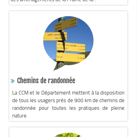
Stratégie forestière du massif sud Isère
Stratégie Foncière
Appel à projet Friche
Reconquête de terrains agricoles et installations
Projet Alimentaire Territorial
Aménagement du territoire
Urbanisme ADS (Autorisation des droits du sol)
Plan Local d’Urbanisme
Chemins de randonnée
Architecte conseil
Bornes pour Véhicules Electriques
La CCM et le Département mettent à la disposition
de tous les usagers près de 900 km de chemins de
Mobilité
randonnée pour toutes les pratiques de pleine
Aménagements touristiques
nature.
Stratégie de développement touristique
Territoire Napoléon