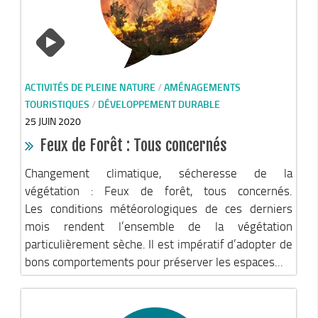
Cohésion Sociale
Bus France Services en Matheysine
Accès aux droits – Plaquette & Carte
PAT Volet social
ACTIVITÉS DE PLEINE NATURE
/
AMÉNAGEMENTS
Santé
TOURISTIQUES
/
DÉVELOPPEMENT DURABLE
Culture, sports & loisirs
25 JUIN 2020
Feux de Forêt : Tous concernés
Terre de jeux 2024
Equipements et services culturels sur le territoire
Changement climatique, sécheresse de la
végétation : Feux de forêt, tous concernés.
Matacena : Réseau de lecture
Les conditions météorologiques de ces derniers
La Mure Cinéma Théatre
mois rendent l’ensemble de la végétation
Maison Messiaen
particulièrement sèche. Il est impératif d’adopter de
bons comportements pour préserver les espaces...
L’Education Artistique et Culturelle en Matheysine
Résidence-actions FESTINS 2025-2027
Résidence Accord des On 2023-2025