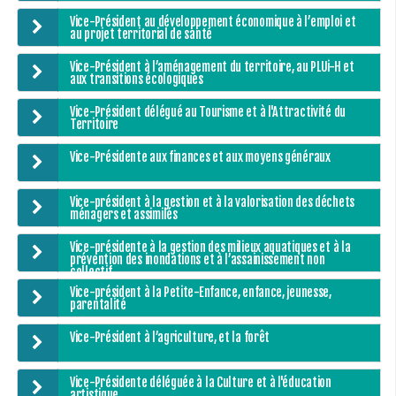
Stratégie forestière du massif sud Isère
Vice-Président au développement économique à l’emploi et
Stratégie Foncière
au projet territorial de santé
Appel à projet Friche
Vice-Président à l’aménagement du territoire, au PLUi-H et
aux transitions écologiques
Reconquête de terrains agricoles et installations
Vice-Président délégué au Tourisme et à l'Attractivité du
Projet Alimentaire Territorial
Territoire
Aménagement du territoire
Vice-Présidente aux finances et aux moyens généraux
Urbanisme ADS (Autorisation des droits du sol)
Vice-président à la gestion et à la valorisation des déchets
Plan Local d’Urbanisme
ménagers et assimilés
Architecte conseil
Vice-présidente à la gestion des milieux aquatiques et à la
prévention des inondations et à l’assainissement non
Bornes pour Véhicules Electriques
collectif
Vice-président à la Petite-Enfance, enfance, jeunesse,
Mobilité
parentalité
Aménagements touristiques
Vice-Président à l’agriculture, et la forêt
Stratégie de développement touristique
Vice-Présidente déléguée à la Culture et à l'éducation
Territoire Napoléon
artistique