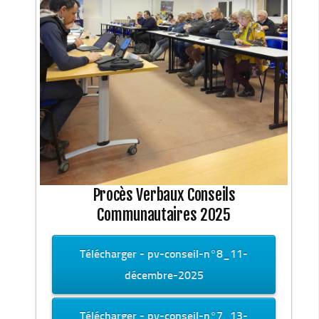
Plan Climat
Transition énergétique
Espace Conseil France Rénov’
Matheysine Rénovation : l’aide locale pour vos travaux
Certificats d’Economie d’Energie (CEE)
Logement
Eau & Assainissement
SPANC
Procès Verbaux Conseils
Communautaires 2025
Télécharger - pv-conseil-n°8_11-
décembre-2025
Télécharger - pv-conseil-n°7_13-