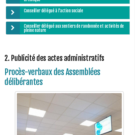
Chemins de randonnée
Conseiller délégué à l’action sociale
Via Ferrata
Taxe de séjour & Tourisme
Conseiller délégué aux sentiers de randonnée et activités de
pleine nature
La taxe de séjour
Matheysine Tourisme
Enfance & Cohésion Sociale
2. Publicité des actes administratifs
Petite Enfance
Procès-verbaux des Assemblées
Relais Petite Enfance
délibérantes
Grandir en Matheysine
Crèches et LAEP
Balades faciles et aires de jeux
Jeunesse
Jeunes En Matheysine