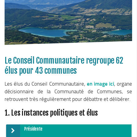
Le Conseil Communautaire
Les services
La CCM recrute
Publications
Economie & Tourisme
Entreprises & emplois
Le Conseil Communautaire regroupe 62
Développement économique
élus pour 43 communes
LEADER, aides européennes
Les élus du Conseil Communautaire,
en image ici
, organe
Travaillez en Matheysine
décisionnaire de la Communauté de Communes, se
Facturation électronique
retrouvent très régulièrement pour débattre et délibérer.
Montagne, Agriculture & Forêt
1. Les instances politiques et élus
Guide des producteurs
Aide aux alpages
Présidente