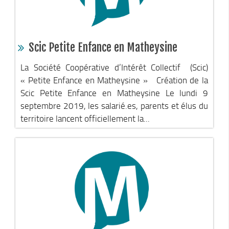
Espace Naturel Sensible (ENS)
Activités de Pleine Nature
Sentiers de randonnée
Scic Petite Enfance en Matheysine
Idées sorties faciles
La Société Coopérative d’Intérêt Collectif (Scic)
Via Ferrata
« Petite Enfance en Matheysine » Création de la
Scic Petite Enfance en Matheysine Le lundi 9
Sites Escalade
septembre 2019, les salarié.es, parents et élus du
Via Matacena
territoire lancent officiellement la...
Développement durable
Déchets
Déchetterie intercommunale et points propres
Gestion des déchets
Gestion des cours d’eau
Plan Climat