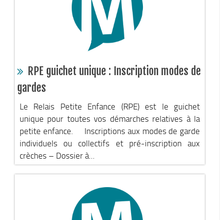
Via Ferrata
Taxe de séjour & Tourisme
La taxe de séjour
Matheysine Tourisme
RPE guichet unique : Inscription modes de
Enfance & Cohésion Sociale
gardes
Petite Enfance
Relais Petite Enfance
Le Relais Petite Enfance (RPE) est le guichet
unique pour toutes vos démarches relatives à la
Grandir en Matheysine
petite enfance. Inscriptions aux modes de garde
Crèches et LAEP
individuels ou collectifs et pré-inscription aux
Balades faciles et aires de jeux
crèches – Dossier à...
Jeunesse
Jeunes En Matheysine
Cohésion Sociale
Bus France Services en Matheysine