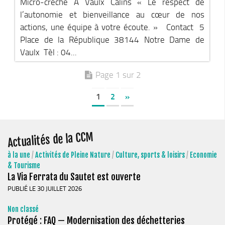
Micro-crèche A Vaulx Câlins « Le respect de
l’autonomie et bienveillance au cœur de nos
actions, une équipe à votre écoute. » Contact 5
Place de la République 38144 Notre Dame de
Vaulx Tèl : 04...
Page 1 sur 2
1
2
»
Actualités de la CCM
à la une
/
Activités de Pleine Nature
/
Culture, sports & loisirs
/
Economie
& Tourisme
La Via Ferrata du Sautet est ouverte
PUBLIÉ LE 30 JUILLET 2026
Non classé
Protégé : FAQ — Modernisation des déchetteries