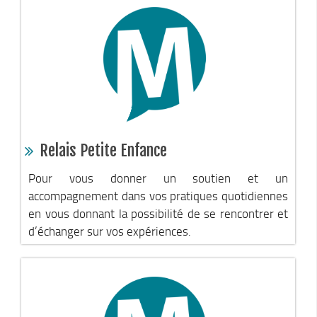
Appel à projet Friche
Reconquête de terrains agricoles et installations
Projet Alimentaire Territorial
Aménagement du territoire
Urbanisme ADS (Autorisation des droits du sol)
Plan Local d’Urbanisme
Relais Petite Enfance
Architecte conseil
Pour vous donner un soutien et un
Bornes pour Véhicules Electriques
accompagnement dans vos pratiques quotidiennes
Mobilité
en vous donnant la possibilité de se rencontrer et
d’échanger sur vos expériences.
Aménagements touristiques
Stratégie de développement touristique
Territoire Napoléon
Chemins de randonnée