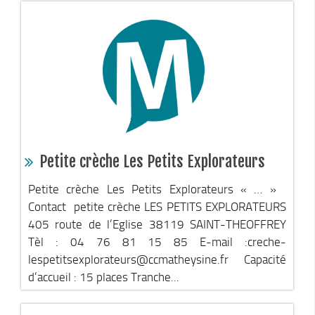
Les services
La CCM recrute
Publications
Economie & Tourisme
Entreprises & emplois
Développement économique
LEADER, aides européennes
Petite crèche Les Petits Explorateurs
Travaillez en Matheysine
Petite crèche Les Petits Explorateurs « … »
Facturation électronique
Contact petite crèche LES PETITS EXPLORATEURS
Montagne, Agriculture & Forêt
405 route de l’Eglise 38119 SAINT-THEOFFREY
Tèl : 04 76 81 15 85 E-mail :creche-
Guide des producteurs
lespetitsexplorateurs@ccmatheysine.fr Capacité
Aide aux alpages
d’accueil : 15 places Tranche...
Stratégie forestière du massif sud Isère
Stratégie Foncière