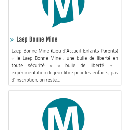
Accès aux droits – Plaquette & Carte
PAT Volet social
Santé
Laep Bonne Mine
Culture, sports & loisirs
Terre de jeux 2024
Laep Bonne Mine (Lieu d’Accueil Enfants Parents)
« le Laep Bonne Mine : une bulle de liberté en
Equipements et services culturels sur le territoire
toute sécurité » « bulle de liberté » :
Matacena : Réseau de lecture
expérimentation du jeux libre pour les enfants, pas
La Mure Cinéma Théatre
d’inscription, on reste...
Maison Messiaen
L’Education Artistique et Culturelle en Matheysine
Résidence-actions FESTINS 2025-2027
Résidence Accord des On 2023-2025
Piscine territoriale