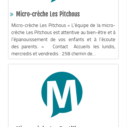
Transition énergétique
Espace Conseil France Rénov’
Micro-crèche Les Pitchous
Matheysine Rénovation : l’aide locale pour vos travaux
Micro-crèche Les Pitchous « L’équipe de la micro-
Certificats d’Economie d’Energie (CEE)
crèche Les Pitchous est attentive au bien-être et à
Logement
l’épanouissement de vos enfants et à l’écoute
des parents. » Contact Accueils les lundis,
Eau & Assainissement
mercredis et vendredis : 258 chemin de...
SPANC