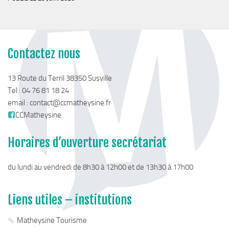
Chemins de randonnée
Via Ferrata
Taxe de séjour & Tourisme
Contactez nous
La taxe de séjour
Matheysine Tourisme
13 Route du Terril 38350 Susville
Tel : 04 76 81 18 24
Enfance & Cohésion Sociale
email :
contact@ccmatheysine.fr
Petite Enfance
CCMatheysine
Relais Petite Enfance
Horaires d’ouverture secrétariat
Grandir en Matheysine
Crèches et LAEP
du lundi au vendredi de 8h30 à 12h00 et de 13h30 à 17h00
Balades faciles et aires de jeux
Jeunesse
Liens utiles – institutions
Jeunes En Matheysine
Matheysine Tourisme