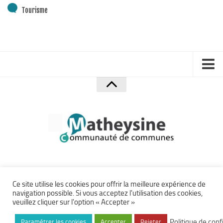
Plan Climat
Tourisme
Transition énergétique
Espace Conseil France Rénov’
Matheysine Rénovation : l’aide locale pour vos travaux
Certificats d’Economie d’Energie (CEE)
Logement
Accueil
Eau & Assainissement
Mentions Légales
SPANC
Politique de confidentialité
Plan du site
Crédits
Accessibilité
Communauté de Communes de la Matheysine – Site officiel ©
Ce site utilise les cookies pour offrir la meilleure expérience de
navigation possible. Si vous acceptez l'utilisation des cookies,
2026.
Archives
veuillez cliquer sur l'option « Accepter »
Tous droits réservés.
Accès Privé
Création
ça manque pas d'air
. Développement
eyenet
Politique de conf
Paramétrer les cookies
Accepter
Rejeter