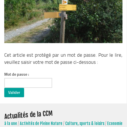
Le Conseil Communautaire
Les services
La CCM recrute
Publications
Economie & Tourisme
Entreprises & emplois
Cet article est protégé par un mot de passe. Pour le lire,
veuillez saisir votre mot de passe ci-dessous :
Développement économique
LEADER, aides européennes
Mot de passe :
Travaillez en Matheysine
Facturation électronique
Montagne, Agriculture & Forêt
Guide des producteurs
Actualités de la CCM
Aide aux alpages
à la une
/
Activités de Pleine Nature
/
Culture, sports & loisirs
/
Economie