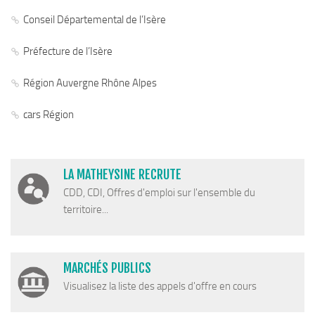
Cohésion Sociale
Conseil Départemental de l’Isère
Bus France Services en Matheysine
Accès aux droits – Plaquette & Carte
Préfecture de l’Isère
PAT Volet social
Région Auvergne Rhône Alpes
Santé
cars Région
Culture, sports & loisirs
Terre de jeux 2024
Equipements et services culturels sur le territoire
LA MATHEYSINE RECRUTE
Matacena : Réseau de lecture
CDD, CDI, Offres d'emploi sur l'ensemble du
territoire...
La Mure Cinéma Théatre
Maison Messiaen
L’Education Artistique et Culturelle en Matheysine
MARCHÉS PUBLICS
Résidence-actions FESTINS 2025-2027
Visualisez la liste des appels d'offre en cours
Résidence Accord des On 2023-2025