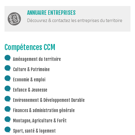
Piscine territoriale
ANNUAIRE ENTREPRISES
Espace Naturel Sensible (ENS)
Découvrez & contactez les entreprises du territoire
Activités de Pleine Nature
Sentiers de randonnée
Compétences CCM
Idées sorties faciles
Via Ferrata
Aménagement du territoire
Sites Escalade
Culture & Patrimoine
Via Matacena
Economie & emploi
Développement durable
Enfance & Jeunesse
Déchets
Environnement & Développement Durable
Déchetterie intercommunale et points propres
Finances & administration générale
Gestion des déchets
Montagne, Agriculture & Forêt
Gestion des cours d’eau
Sport, santé & logement