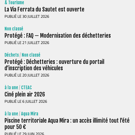
Stratégie forestière du massif sud Isère
& Tourisme
La Via Ferrata du Sautet est ouverte
Stratégie Foncière
PUBLIÉ LE 30 JUILLET 2026
Appel à projet Friche
Non classé
Reconquête de terrains agricoles et installations
Protégé : FAQ — Modernisation des déchetteries
Projet Alimentaire Territorial
PUBLIÉ LE 21 JUILLET 2026
Aménagement du territoire
Déchets
/
Non classé
Urbanisme ADS (Autorisation des droits du sol)
Protégé : Déchetteries : ouverture du portail
d’inscription des véhicules
Plan Local d’Urbanisme
PUBLIÉ LE 20 JUILLET 2026
Architecte conseil
à la une
/
CTEAC
Bornes pour Véhicules Electriques
Ciné plein air 2026
Mobilité
PUBLIÉ LE 6 JUILLET 2026
Aménagements touristiques
à la une
/
Aqua Mira
Piscine territoriale Aqua Mira : un accès illimité tout l’été
Stratégie de développement touristique
pour 50 €
Territoire Napoléon
PUBLIÉ LE 29 JUIN 2026