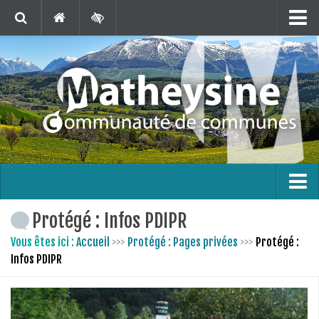
Matheysine Tourisme
Contact
Marchés Publics
Publications
Téléchargements
Agenda
Carte interactive
L’intercommunalité
Protégé : Infos PDIPR
En 1 clic !
Le territoire
Vous êtes ici :
Accueil
>>>
Protégé : Pages privées
>>>
Protégé :
Infos PDIPR
Bus France Services en Matheysine
Les finances
Les compétences