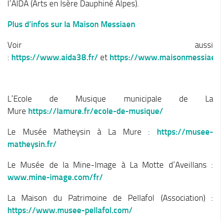
Cohésion Sociale
l’AIDA (Arts en Isère Dauphiné Alpes).
Bus France Services en Matheysine
Plus d’infos sur la Maison Messiaen
Accès aux droits – Plaquette & Carte
Voir aussi
PAT Volet social
:
https://www.aida38.fr/
et
https://www.maisonmessiaen
Santé
Culture, sports & loisirs
L’Ecole de Musique municipale de La
Terre de jeux 2024
Mure
https://lamure.fr/ecole-de-musique/
Equipements et services culturels sur le territoire
Le Musée Matheysin à La Mure :
https://musee-
Matacena : Réseau de lecture
matheysin.fr/
La Mure Cinéma Théatre
Le Musée de la Mine-Image à La Motte d’Aveillans :
Maison Messiaen
www.mine-image.com/fr/
L’Education Artistique et Culturelle en Matheysine
La Maison du Patrimoine de Pellafol (Association) :
Résidence-actions FESTINS 2025-2027
https://www.musee-pellafol.com/
Résidence Accord des On 2023-2025