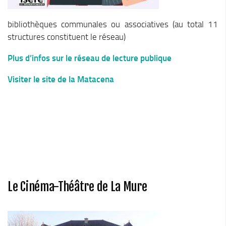
Stratégie forestière du massif sud Isère
Stratégie Foncière
bibliothèques communales ou associatives (au total 11
Appel à projet Friche
structures constituent le réseau)
Reconquête de terrains agricoles et installations
Plus d’infos sur le réseau de lecture publique
Projet Alimentaire Territorial
Visiter le site de la Matacena
Aménagement du territoire
Urbanisme ADS (Autorisation des droits du sol)
Plan Local d’Urbanisme
Architecte conseil
Bornes pour Véhicules Electriques
Mobilité
Le Cinéma-Théâtre de La Mure
Aménagements touristiques
Stratégie de développement touristique
Territoire Napoléon