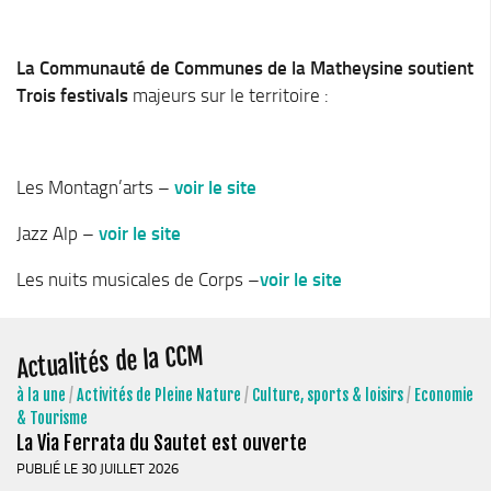
Piscine territoriale
Espace Naturel Sensible (ENS)
La Communauté de Communes de la Matheysine soutient
Trois festivals
majeurs sur le territoire :
Activités de Pleine Nature
Sentiers de randonnée
Idées sorties faciles
Les Montagn’arts –
voir le site
Via Ferrata
Jazz Alp –
voir le site
Sites Escalade
Via Matacena
Les nuits musicales de Corps –
voir le site
Développement durable
Actualités de la CCM
Déchets
Déchetterie intercommunale et points propres
à la une
/
Activités de Pleine Nature
/
Culture, sports & loisirs
/
Economie
& Tourisme
Gestion des déchets
La Via Ferrata du Sautet est ouverte
Gestion des cours d’eau
PUBLIÉ LE 30 JUILLET 2026