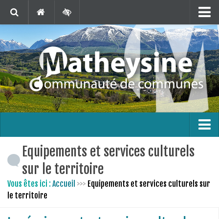
Matheysine Tourisme
Contact
Marchés Publics
Publications
Téléchargements
Agenda
Carte interactive
L’intercommunalité
Equipements et services culturels
En 1 clic !
Le territoire
sur le territoire
Bus France Services en Matheysine
Vous êtes ici :
Accueil
>>>
Equipements et services culturels sur
le territoire
Les finances
Les compétences