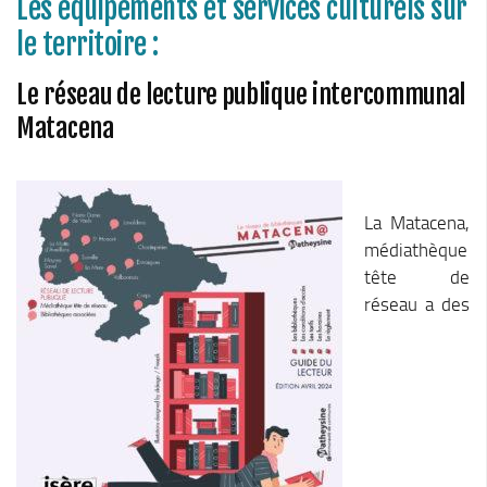
Les équipements et services culturels sur
Le Conseil Communautaire
le territoire :
Les services
Le réseau de lecture publique intercommunal
La CCM recrute
Matacena
Publications
Economie & Tourisme
Entreprises & emplois
La Matacena,
Développement économique
médiathèque
LEADER, aides européennes
tête de
réseau a des
Travaillez en Matheysine
Facturation électronique
Montagne, Agriculture & Forêt
Guide des producteurs
Aide aux alpages