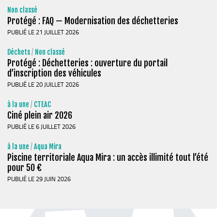
Plan Climat
Non classé
Transition énergétique
Protégé : FAQ — Modernisation des déchetteries
PUBLIÉ LE 21 JUILLET 2026
Espace Conseil France Rénov’
Matheysine Rénovation : l’aide locale pour vos travaux
Déchets
/
Non classé
Protégé : Déchetteries : ouverture du portail
Certificats d’Economie d’Energie (CEE)
d’inscription des véhicules
Logement
PUBLIÉ LE 20 JUILLET 2026
Eau & Assainissement
à la une
/
CTEAC
Ciné plein air 2026
SPANC
PUBLIÉ LE 6 JUILLET 2026
à la une
/
Aqua Mira
Piscine territoriale Aqua Mira : un accès illimité tout l’été
pour 50 €
PUBLIÉ LE 29 JUIN 2026