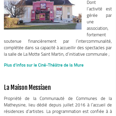
Dont
Chemins de randonnée
l’activité est
Via Ferrata
gérée par
une
Taxe de séjour & Tourisme
association,
La taxe de séjour
fortement
Matheysine Tourisme
soutenue financièrement par l’intercommunalité,
complétée dans sa capacité à accueillir des spectacles par
Enfance & Cohésion Sociale
la salle de La Motte Saint Martin, d’initiative communale ;
Petite Enfance
Plus d’infos sur le Ciné-Théâtre de la Mure
Relais Petite Enfance
Grandir en Matheysine
Crèches et LAEP
La Maison Messiaen
Balades faciles et aires de jeux
Propriété de la Communauté de Communes de la
Jeunesse
Matheysine, lieu dédié depuis juillet 2016 à l’accueil de
Jeunes En Matheysine
résidences d’artistes. La programmation est confiée à à