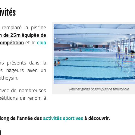
ivités
remplacé la piscine
in de 25m équipée de
compétition
et le
club
rs présents dans la
nes nageurs avec un
atheysin.
Petit et grand bassin piscine territoriale
e avec de nombreuses
pétitions de renom à
 long de l’année des
activités sportives
à découvrir.
n