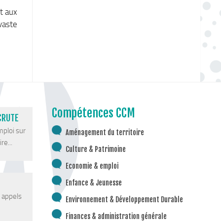
t aux
vaste
Compétences CCM
CRUTE
mploi sur
Aménagement du territoire
re...
Culture & Patrimoine
Economie & emploi
Enfance & Jeunesse
s appels
Environnement & Développement Durable
Finances & administration générale