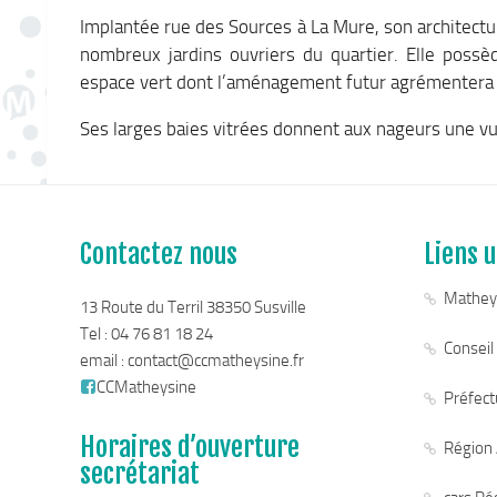
Implantée rue des Sources à La Mure, son architectu
nombreux jardins ouvriers du quartier. Elle possè
espace vert dont l’aménagement futur agrémentera l
Ses larges baies vitrées donnent aux nageurs une vue
Contactez nous
Liens u
Mathey
13 Route du Terril 38350 Susville
Tel : 04 76 81 18 24
Conseil
email :
contact@ccmatheysine.fr
CCMatheysine
Préfectu
Horaires d’ouverture
Région
secrétariat