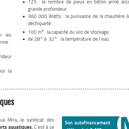
125 : le nombre de pieux en béton armé anc
grande profondeur.
360 000 Watts : la puissance de la chaudière à
déchiqueté.
3
100 m
: la capacité du silo de stockage.
r les
de 28° à 32° : la température de l’eau
enne :
ndeur
ur la
iques
qua Mira, le syndicat des
Son autofinancement
orts aquatiques.
C’est à ce