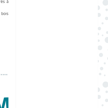
rés à
 bois