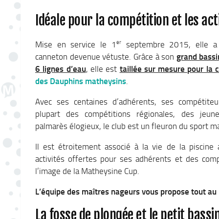
Idéale pour la compétition et les act
er
Mise en service le 1
septembre 2015, elle a 
canneton devenue vétuste. Grâce à son
grand bass
6 lignes d’eau
, elle est
taillée sur mesure pour la 
des Dauphins matheysins
.
Avec ses centaines d’adhérents, ses compétiteu
plupart des compétitions régionales, des jeu
palmarès élogieux, le club est un fleuron du sport m
Il est étroitement associé à la vie de la piscin
activités offertes pour ses adhérents et des com
l’image de la Matheysine Cup.
L’équipe des maîtres nageurs vous propose tout au
La fosse de plongée et le petit bassi