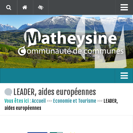
Matheysine Tourisme
Contact
Marchés Publics
Publications
Téléchargements
Agenda
Carte interactive
L’intercommunalité
LEADER, aides européennes
En 1 clic !
Le territoire
Vous êtes ici :
Accueil
>>>
Economie et Tourisme
>>>
LEADER,
aides européennes
Bus France Services en Matheysine
Les finances
Les compétences