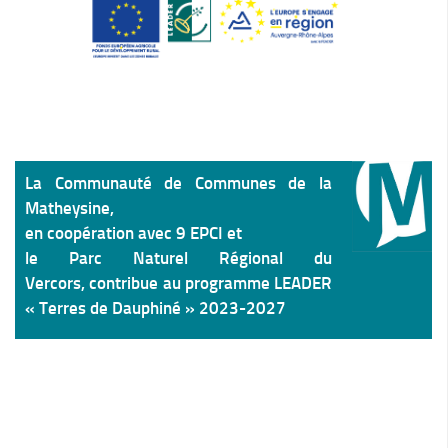
Le Conseil Communautaire
Les services
La CCM recrute
Publications
Economie & Tourisme
La Communauté de Communes de la
Entreprises & emplois
Matheysine,
Développement économique
en coopération avec 9 EPCI et
LEADER, aides européennes
le Parc Naturel Régional du
Vercors, contribue au programme LEADER
Travaillez en Matheysine
« Terres de Dauphiné » 2023-2027
Facturation électronique
Montagne, Agriculture & Forêt
Guide des producteurs
Aide aux alpages