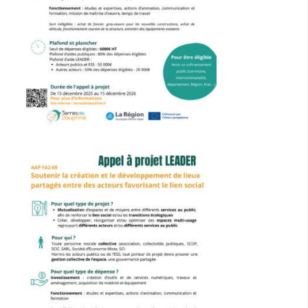
Cohésion Sociale
Bus France Services en Matheysine
Accès aux droits – Plaquette & Carte
PAT Volet social
Santé
Culture, sports & loisirs
Terre de jeux 2024
Equipements et services culturels sur le territoire
Matacena : Réseau de lecture
La Mure Cinéma Théatre
Maison Messiaen
L’Education Artistique et Culturelle en Matheysine
Résidence-actions FESTINS 2025-2027
Résidence Accord des On 2023-2025