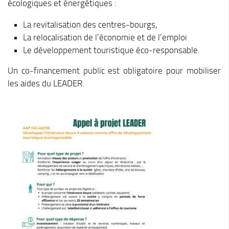
écologiques et énergétiques :
Chemins de randonnée
La revitalisation des centres-bourgs,
Via Ferrata
La relocalisation de l’économie et de l’emploi
Taxe de séjour & Tourisme
Le développement touristique éco-responsable.
La taxe de séjour
Un co-financement public est obligatoire pour mobiliser
Matheysine Tourisme
les aides du LEADER.
Enfance & Cohésion Sociale
Petite Enfance
Relais Petite Enfance
Grandir en Matheysine
Crèches et LAEP
Balades faciles et aires de jeux
Jeunesse
Jeunes En Matheysine