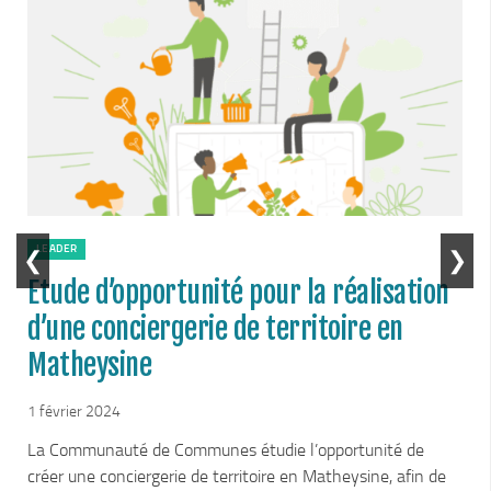
Plan Climat
Transition énergétique
Espace Conseil France Rénov’
Matheysine Rénovation : l’aide locale pour vos travaux
Certificats d’Economie d’Energie (CEE)
Logement
Eau & Assainissement
LEADER
❮
❯
SPANC
Etude d’opportunité pour la réalisation
d’une conciergerie de territoire en
Matheysine
1 février 2024
La Communauté de Communes étudie l’opportunité de
créer une conciergerie de territoire en Matheysine, afin de