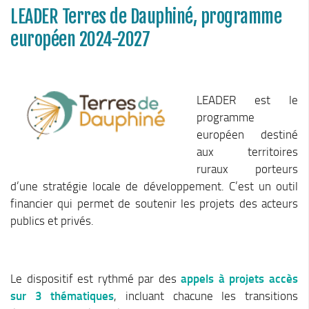
Stratégie forestière du massif sud Isère
LEADER Terres de Dauphiné, programme
Stratégie Foncière
européen 2024-2027
Appel à projet Friche
Reconquête de terrains agricoles et installations
Projet Alimentaire Territorial
LEADER est le
programme
Aménagement du territoire
européen destiné
Urbanisme ADS (Autorisation des droits du sol)
aux territoires
Plan Local d’Urbanisme
ruraux porteurs
d’une stratégie locale de développement. C’est un outil
Architecte conseil
financier qui permet de soutenir les projets des acteurs
Bornes pour Véhicules Electriques
publics et privés.
Mobilité
Aménagements touristiques
Stratégie de développement touristique
Le dispositif est rythmé par des
appels à projets accès
sur 3 thématiques
, incluant chacune les transitions
Territoire Napoléon