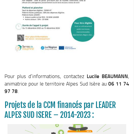
Piscine territoriale
Espace Naturel Sensible (ENS)
Activités de Pleine Nature
Sentiers de randonnée
Idées sorties faciles
Via Ferrata
Sites Escalade
Via Matacena
Pour plus d’informations, contactez
Lucile BEAUMANN
,
animatrice pour le territoire Alpes Sud Isère au
06 11 74
Développement durable
97 78
.
Déchets
Projets de la CCM financés par LEADER
Déchetterie intercommunale et points propres
ALPES SUD ISERE – 2014-2023 :
Gestion des déchets
Gestion des cours d’eau