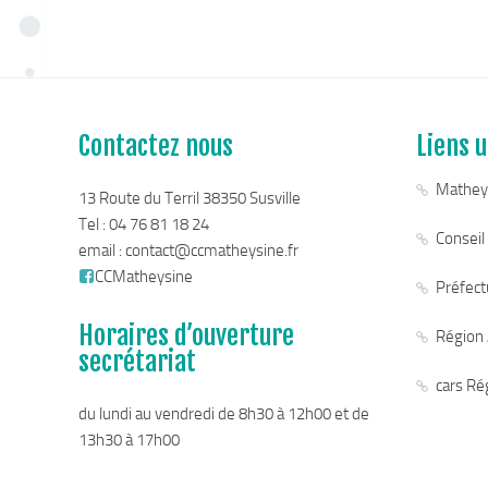
Contactez nous
Liens u
Mathey
13 Route du Terril 38350 Susville
Tel : 04 76 81 18 24
Conseil
email :
contact@ccmatheysine.fr
CCMatheysine
Préfectu
Horaires d’ouverture
Région
secrétariat
cars Ré
du lundi au vendredi de 8h30 à 12h00 et de
13h30 à 17h00