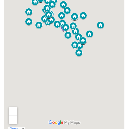
Plan Climat
Transition énergétique
Espace Conseil France Rénov’
Matheysine Rénovation : l’aide locale pour vos travaux
Certificats d’Economie d’Energie (CEE)
Logement
Eau & Assainissement
SPANC