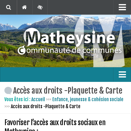
Matheysine Tourisme
Contact
Marchés Publics
Publications
Téléchargements
Agenda
Carte interactive
L’intercommunalité
Accès aux droits -Plaquette & Carte
En 1 clic !
Le territoire
Vous êtes ici :
Accueil
>>>
Enfance, jeunesse & cohésion sociale
>>>
Accès aux droits -Plaquette & Carte
Bus France Services en Matheysine
Les finances
Favoriser l’accès aux droits sociaux en
Les compétences