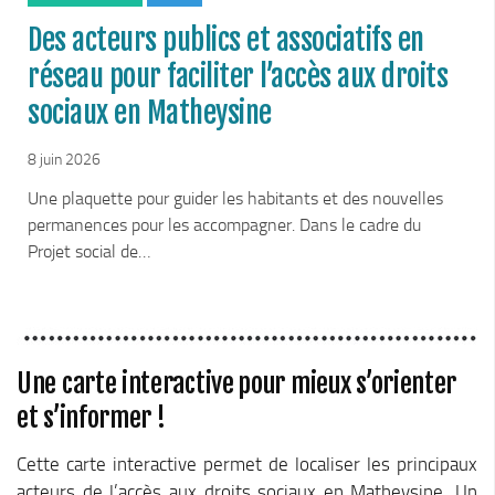
Chemins de randonnée
Des acteurs publics et associatifs en
Via Ferrata
réseau pour faciliter l’accès aux droits
Taxe de séjour & Tourisme
sociaux en Matheysine
La taxe de séjour
8 juin 2026
Matheysine Tourisme
Une plaquette pour guider les habitants et des nouvelles
Enfance & Cohésion Sociale
permanences pour les accompagner. Dans le cadre du
Petite Enfance
Projet social de…
Relais Petite Enfance
Grandir en Matheysine
Crèches et LAEP
Une carte interactive pour mieux s’orienter
Balades faciles et aires de jeux
et s’informer !
Jeunesse
Jeunes En Matheysine
Cette carte interactive permet de localiser les principaux
acteurs de l’accès aux droits sociaux en Matheysine. Un