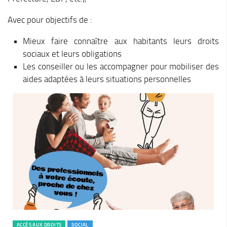
Stratégie forestière du massif sud Isère
Stratégie Foncière
Avec pour objectifs de :
Appel à projet Friche
Mieux faire connaître aux habitants leurs droits
Reconquête de terrains agricoles et installations
sociaux et leurs obligations
Les conseiller ou les accompagner pour mobiliser des
Projet Alimentaire Territorial
aides adaptées à leurs situations personnelles
Aménagement du territoire
Urbanisme ADS (Autorisation des droits du sol)
Plan Local d’Urbanisme
Architecte conseil
Bornes pour Véhicules Electriques
Mobilité
Aménagements touristiques
Stratégie de développement touristique
Territoire Napoléon
ACCÈS AUX DROITS
SOCIAL