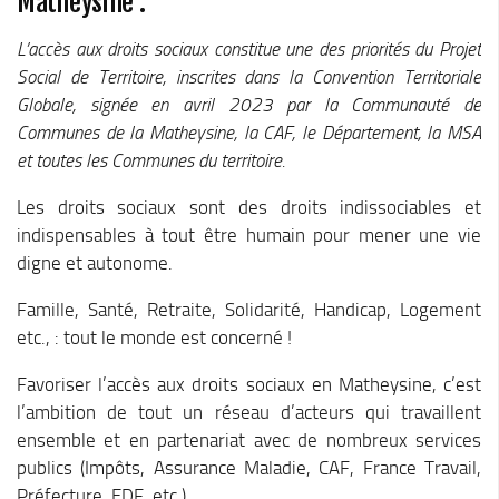
Matheysine :
Le Conseil Communautaire
L’accès aux droits sociaux constitue une des priorités du Projet
Les services
Social de Territoire, inscrites dans la Convention Territoriale
La CCM recrute
Globale, signée en avril 2023 par la Communauté de
Communes de la Matheysine, la CAF, le Département, la MSA
Publications
et toutes les Communes du territoire.
Economie & Tourisme
Les droits sociaux sont des droits indissociables et
Entreprises & emplois
indispensables à tout être humain pour mener une vie
Développement économique
digne et autonome.
LEADER, aides européennes
Famille, Santé, Retraite, Solidarité, Handicap, Logement
Travaillez en Matheysine
etc., : tout le monde est concerné !
Facturation électronique
Favoriser l’accès aux droits sociaux en Matheysine, c’est
Montagne, Agriculture & Forêt
l’ambition de tout un réseau d’acteurs qui travaillent
Guide des producteurs
ensemble et en partenariat avec de nombreux services
publics (Impôts, Assurance Maladie, CAF, France Travail,
Aide aux alpages
Préfecture, EDF, etc.),