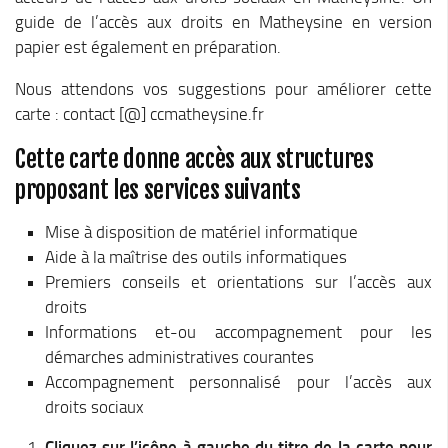
Cohésion Sociale
guide de l’accès aux droits en Matheysine en version
Bus France Services en Matheysine
papier est également en préparation.
Accès aux droits – Plaquette & Carte
Nous attendons vos suggestions pour améliorer cette
PAT Volet social
carte : contact [@] ccmatheysine.fr
Santé
Cette carte donne accès aux structures
Culture, sports & loisirs
proposant les services suivants
Terre de jeux 2024
Mise à disposition de matériel informatique
Equipements et services culturels sur le territoire
Aide à la maîtrise des outils informatiques
Matacena : Réseau de lecture
Premiers conseils et orientations sur l’accès aux
droits
La Mure Cinéma Théatre
Informations et-ou accompagnement pour les
Maison Messiaen
démarches administratives courantes
L’Education Artistique et Culturelle en Matheysine
Accompagnement personnalisé pour l’accès aux
Résidence-actions FESTINS 2025-2027
droits sociaux
Résidence Accord des On 2023-2025
Cliquez sur l’icône à gauche du titre de la carte pour