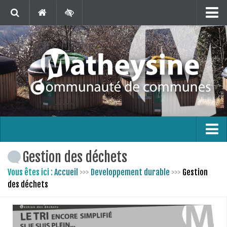
Matheysine Tourisme
Contact
Marchés Publics
Publications
Téléchargements
Agenda
Carte interactive
L’intercommunalité
Gestion des déchets
En 1 clic !
Le territoire
Vous êtes ici :
Accueil
>>>
Developpement durable
>>>
Gestion
des déchets
Bus France Services en Matheysine
Les finances
Les compétences