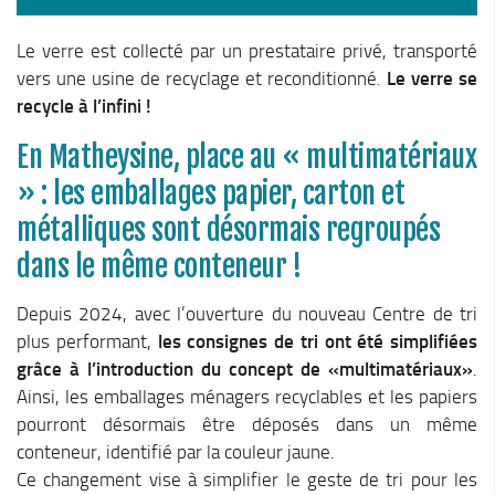
Cohésion Sociale
Bus France Services en Matheysine
Le verre est collecté par un prestataire privé, transporté
Accès aux droits – Plaquette & Carte
vers une usine de recyclage et reconditionné.
Le verre se
recycle à l’infini !
PAT Volet social
Santé
En Matheysine, place au « multimatériaux
Culture, sports & loisirs
» : les emballages papier, carton et
métalliques sont désormais regroupés
Terre de jeux 2024
dans le même conteneur !
Equipements et services culturels sur le territoire
Matacena : Réseau de lecture
Depuis 2024, avec l’ouverture du nouveau Centre de tri
La Mure Cinéma Théatre
plus performant,
les consignes de tri ont été simplifiées
grâce à l’introduction du concept de «multimatériaux»
.
Maison Messiaen
Ainsi, les emballages ménagers recyclables et les papiers
L’Education Artistique et Culturelle en Matheysine
pourront désormais être déposés dans un même
Résidence-actions FESTINS 2025-2027
conteneur, identifié par la couleur jaune.
Ce changement vise à simplifier le geste de tri pour les
Résidence Accord des On 2023-2025