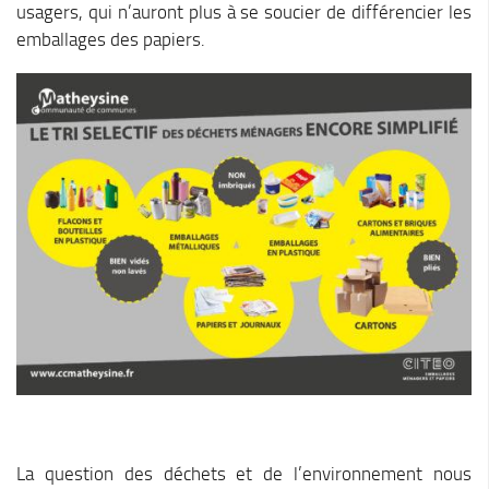
usagers, qui n’auront plus à se soucier de différencier les
Piscine territoriale
emballages des papiers.
Espace Naturel Sensible (ENS)
Activités de Pleine Nature
Sentiers de randonnée
Idées sorties faciles
Via Ferrata
Sites Escalade
Via Matacena
Développement durable
Déchets
Déchetterie intercommunale et points propres
Gestion des déchets
Gestion des cours d’eau
La question des déchets et de l’environnement nous