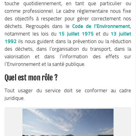
Plan Climat
touche quotidiennement, en tant que particulier ou
comme professionnel. Le cadre réglementaire nous fixe
Transition énergétique
des objectifs à respecter pour gérer correctement nos
Espace Conseil France Rénov’
déchets. Regroupés dans le
Code de l’Environnement
,
Matheysine Rénovation : l’aide locale pour vos travaux
notamment les lois du
15 juillet 1975
et du
13 juillet
1992
ils nous guident dans la prévention ou la réduction
Certificats d’Economie d’Energie (CEE)
des déchets, dans l’organisation du transport, dans la
Logement
valorisation et dans l’information des effets sur
Eau & Assainissement
l’Environnement et la santé publique.
SPANC
Quel est mon rôle ?
Tout usager du service doit se conformer au cadre
juridique.