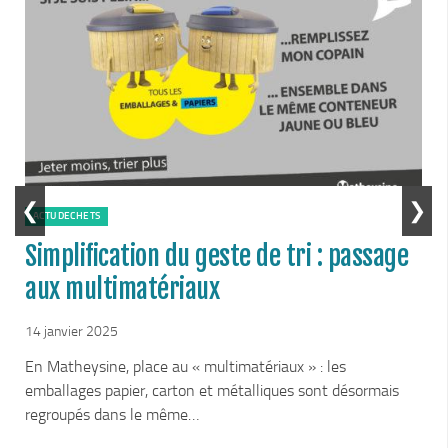
Le Conseil Communautaire
Les services
La CCM recrute
Publications
Economie & Tourisme
Entreprises & emplois
❮
❯
ACTUDECHETS
Développement économique
Simplification du geste de tri : passage
LEADER, aides européennes
aux multimatériaux
Travaillez en Matheysine
Facturation électronique
14 janvier 2025
Montagne, Agriculture & Forêt
En Matheysine, place au « multimatériaux » : les
i
Guide des producteurs
emballages papier, carton et métalliques sont désormais
regroupés dans le même…
Aide aux alpages