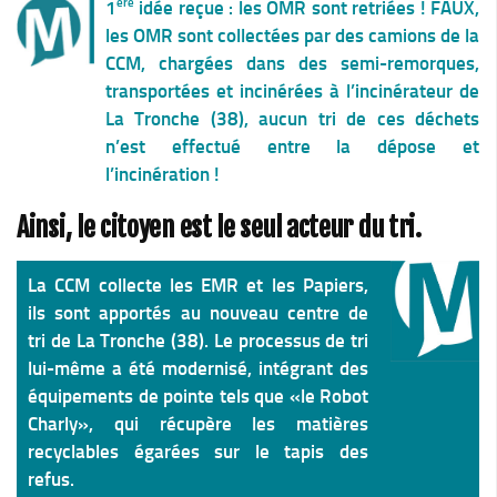
ère
1
idée reçue : les OMR sont retriées !
FAUX,
Chemins de randonnée
les OMR sont collectées par des camions de la
Via Ferrata
CCM, chargées dans des semi-remorques,
transportées et incinérées à l’incinérateur de
Taxe de séjour & Tourisme
La Tronche (38),
aucun tri de ces déchets
La taxe de séjour
n’est effectué entre la dépose et
Matheysine Tourisme
l’incinération
!
Enfance & Cohésion Sociale
Ainsi, le citoyen est le seul acteur du tri.
Petite Enfance
Relais Petite Enfance
La CCM collecte les EMR et les Papiers,
ils sont apportés au nouveau centre de
Grandir en Matheysine
tri de La Tronche (38). Le
processus de tri
Crèches et LAEP
lui-même a été modernisé
, intégrant des
Balades faciles et aires de jeux
équipements de pointe tels que «le Robot
Charly», qui récupère les matières
Jeunesse
recyclables égarées sur le tapis des
Jeunes En Matheysine
refus.