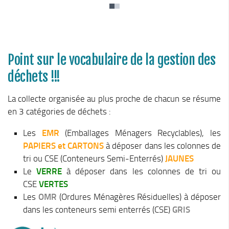
Stratégie forestière du massif sud Isère
Stratégie Foncière
Appel à projet Friche
Reconquête de terrains agricoles et installations
Point sur le vocabulaire de la gestion des
Projet Alimentaire Territorial
déchets !!!
Aménagement du territoire
La collecte organisée au plus proche de chacun se résume
Urbanisme ADS (Autorisation des droits du sol)
en 3 catégories de déchets :
Plan Local d’Urbanisme
Les
EMR
(Emballages Ménagers Recyclables), les
Architecte conseil
PAPIERS et CARTONS
à déposer dans les colonnes de
Bornes pour Véhicules Electriques
tri ou CSE (Conteneurs Semi-Enterrés)
JAUNES
Le
VERRE
Mobilité
à déposer dans les colonnes de tri ou
CSE
VERTES
Aménagements touristiques
Les
OMR
(Ordures Ménagères Résiduelles) à déposer
Stratégie de développement touristique
dans les conteneurs semi enterrés (CSE)
GRIS
Territoire Napoléon