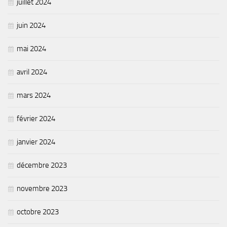
juillet 2024
Piscine territoriale
juin 2024
Espace Naturel Sensible (ENS)
Activités de Pleine Nature
mai 2024
Sentiers de randonnée
avril 2024
Idées sorties faciles
Via Ferrata
mars 2024
Sites Escalade
février 2024
Via Matacena
janvier 2024
Développement durable
Déchets
décembre 2023
Déchetterie intercommunale et points propres
novembre 2023
Gestion des déchets
octobre 2023
Gestion des cours d’eau