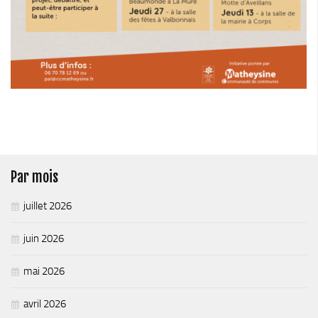
Stratégie forestière du massif sud Isère
Stratégie Foncière
Appel à projet Friche
Reconquête de terrains agricoles et installations
Projet Alimentaire Territorial
Aménagement du territoire
Urbanisme ADS (Autorisation des droits du sol)
Plan Local d’Urbanisme
Par mois
Architecte conseil
juillet 2026
Bornes pour Véhicules Electriques
Mobilité
juin 2026
Aménagements touristiques
mai 2026
Stratégie de développement touristique
avril 2026
Territoire Napoléon