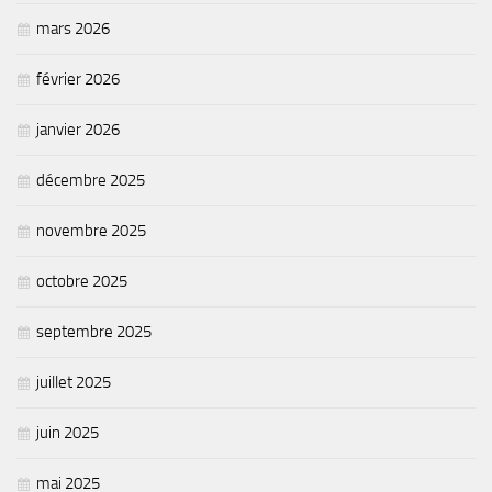
Chemins de randonnée
mars 2026
Via Ferrata
février 2026
Taxe de séjour & Tourisme
La taxe de séjour
janvier 2026
Matheysine Tourisme
décembre 2025
Enfance & Cohésion Sociale
novembre 2025
Petite Enfance
Relais Petite Enfance
octobre 2025
Grandir en Matheysine
septembre 2025
Crèches et LAEP
juillet 2025
Balades faciles et aires de jeux
Jeunesse
juin 2025
Jeunes En Matheysine
mai 2025