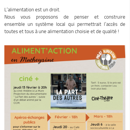
Le Conseil Communautaire
L’alimentation est un droit.
Les services
Nous vous proposons de penser et construire
ensemble un système local qui permettrait l’accès de
La CCM recrute
toutes et tous à une alimentation choisie et de qualité !
Publications
Economie & Tourisme
Entreprises & emplois
Développement économique
LEADER, aides européennes
Travaillez en Matheysine
Facturation électronique
Montagne, Agriculture & Forêt
Guide des producteurs
Aide aux alpages