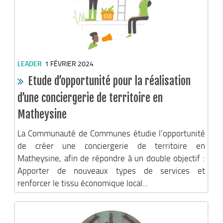
Le Conseil Communautaire
Les services
La CCM recrute
Publications
LEADER
1 FÉVRIER 2024
Economie & Tourisme
Etude d’opportunité pour la réalisation
Entreprises & emplois
d’une conciergerie de territoire en
Développement économique
Matheysine
LEADER, aides européennes
La Communauté de Communes étudie l’opportunité
Travaillez en Matheysine
de créer une conciergerie de territoire en
Matheysine, afin de répondre à un double objectif :
Facturation électronique
Apporter de nouveaux types de services et
Montagne, Agriculture & Forêt
renforcer le tissu économique local...
Guide des producteurs
Aide aux alpages