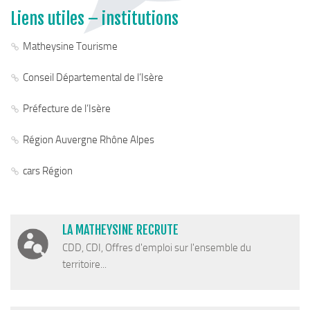
Piscine territoriale
Liens utiles – institutions
Espace Naturel Sensible (ENS)
Matheysine Tourisme
Activités de Pleine Nature
Conseil Départemental de l’Isère
Sentiers de randonnée
Idées sorties faciles
Préfecture de l’Isère
Via Ferrata
Région Auvergne Rhône Alpes
Sites Escalade
cars Région
Via Matacena
Développement durable
Déchets
LA MATHEYSINE RECRUTE
Déchetterie intercommunale et points propres
CDD, CDI, Offres d'emploi sur l'ensemble du
territoire...
Gestion des déchets
Gestion des cours d’eau