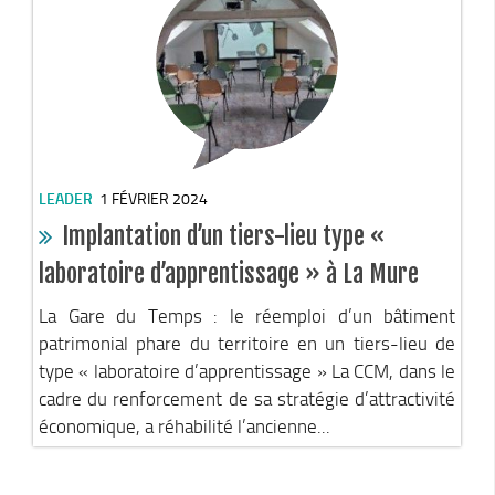
Stratégie forestière du massif sud Isère
Stratégie Foncière
Appel à projet Friche
Reconquête de terrains agricoles et installations
Projet Alimentaire Territorial
Aménagement du territoire
LEADER
1 FÉVRIER 2024
Urbanisme ADS (Autorisation des droits du sol)
Implantation d’un tiers-lieu type «
Plan Local d’Urbanisme
laboratoire d’apprentissage » à La Mure
Architecte conseil
La Gare du Temps : le réemploi d’un bâtiment
Bornes pour Véhicules Electriques
patrimonial phare du territoire en un tiers-lieu de
Mobilité
type « laboratoire d’apprentissage » La CCM, dans le
cadre du renforcement de sa stratégie d’attractivité
Aménagements touristiques
économique, a réhabilité l’ancienne...
Stratégie de développement touristique
Territoire Napoléon