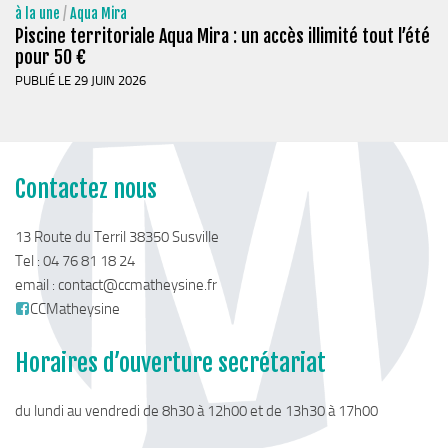
Cohésion Sociale
à la une
/
Aqua Mira
Piscine territoriale Aqua Mira : un accès illimité tout l’été
Bus France Services en Matheysine
pour 50 €
Accès aux droits – Plaquette & Carte
PUBLIÉ LE 29 JUIN 2026
PAT Volet social
Santé
Culture, sports & loisirs
Contactez nous
Terre de jeux 2024
13 Route du Terril 38350 Susville
Equipements et services culturels sur le territoire
Tel : 04 76 81 18 24
Matacena : Réseau de lecture
email :
contact@ccmatheysine.fr
La Mure Cinéma Théatre
CCMatheysine
Maison Messiaen
Horaires d’ouverture secrétariat
L’Education Artistique et Culturelle en Matheysine
Résidence-actions FESTINS 2025-2027
du lundi au vendredi de 8h30 à 12h00 et de 13h30 à 17h00
Résidence Accord des On 2023-2025