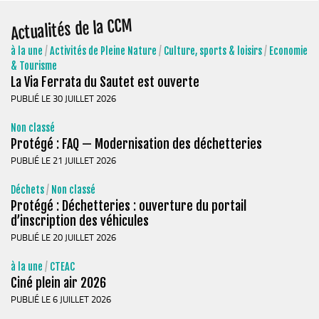
Chemins de randonnée
Actualités de la CCM
Via Ferrata
à la une
/
Activités de Pleine Nature
/
Culture, sports & loisirs
/
Economie
Taxe de séjour & Tourisme
& Tourisme
La Via Ferrata du Sautet est ouverte
La taxe de séjour
PUBLIÉ LE 30 JUILLET 2026
Matheysine Tourisme
Non classé
Enfance & Cohésion Sociale
Protégé : FAQ — Modernisation des déchetteries
Petite Enfance
PUBLIÉ LE 21 JUILLET 2026
Relais Petite Enfance
Déchets
/
Non classé
Grandir en Matheysine
Protégé : Déchetteries : ouverture du portail
d’inscription des véhicules
Crèches et LAEP
PUBLIÉ LE 20 JUILLET 2026
Balades faciles et aires de jeux
à la une
/
CTEAC
Jeunesse
Ciné plein air 2026
Jeunes En Matheysine
PUBLIÉ LE 6 JUILLET 2026