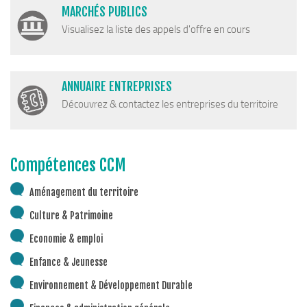
Plan Climat
MARCHÉS PUBLICS
Transition énergétique
Visualisez la liste des appels d'offre en cours
Espace Conseil France Rénov’
Matheysine Rénovation : l’aide locale pour vos travaux
ANNUAIRE ENTREPRISES
Certificats d’Economie d’Energie (CEE)
Découvrez & contactez les entreprises du territoire
Logement
Eau & Assainissement
Compétences CCM
SPANC
Aménagement du territoire
Culture & Patrimoine
Economie & emploi
Enfance & Jeunesse
Environnement & Développement Durable