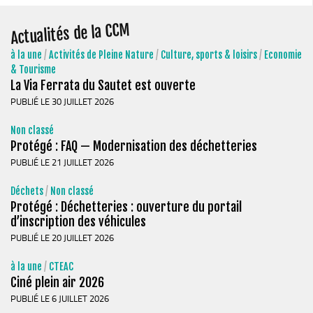
Stratégie forestière du massif sud Isère
Stratégie Foncière
Actualités de la CCM
Appel à projet Friche
à la une
/
Activités de Pleine Nature
/
Culture, sports & loisirs
/
Economie
& Tourisme
Reconquête de terrains agricoles et installations
La Via Ferrata du Sautet est ouverte
Projet Alimentaire Territorial
PUBLIÉ LE 30 JUILLET 2026
Aménagement du territoire
Non classé
Urbanisme ADS (Autorisation des droits du sol)
Protégé : FAQ — Modernisation des déchetteries
PUBLIÉ LE 21 JUILLET 2026
Plan Local d’Urbanisme
Architecte conseil
Déchets
/
Non classé
Protégé : Déchetteries : ouverture du portail
Bornes pour Véhicules Electriques
d’inscription des véhicules
Mobilité
PUBLIÉ LE 20 JUILLET 2026
Aménagements touristiques
à la une
/
CTEAC
Stratégie de développement touristique
Ciné plein air 2026
PUBLIÉ LE 6 JUILLET 2026
Territoire Napoléon