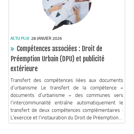
Le Conseil Communautaire
Les services
La CCM recrute
Publications
ACTU PLUI
28 JANVIER 2026
Economie & Tourisme
Compétences associées : Droit de
Entreprises & emplois
Préemption Urbain (DPU) et publicité
Développement économique
extérieure
LEADER, aides européennes
Transfert des compétences liées aux documents
Travaillez en Matheysine
d’urbanisme Le transfert de la compétence «
documents d’urbanisme » des communes vers
Facturation électronique
l’intercommunalité entraîne automatiquement le
Montagne, Agriculture & Forêt
transfert de deux compétences complémentaires :
Guide des producteurs
L’exercice et l’instauration du Droit de Préemption...
Aide aux alpages