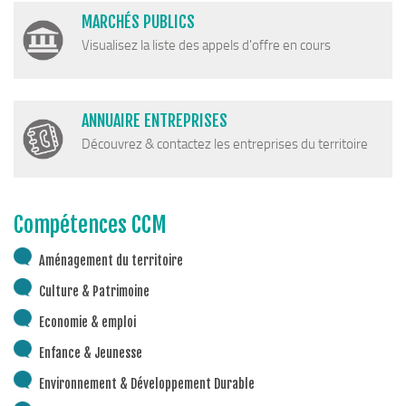
Piscine territoriale
MARCHÉS PUBLICS
Visualisez la liste des appels d'offre en cours
Espace Naturel Sensible (ENS)
Activités de Pleine Nature
Sentiers de randonnée
ANNUAIRE ENTREPRISES
Idées sorties faciles
Découvrez & contactez les entreprises du territoire
Via Ferrata
Sites Escalade
Compétences CCM
Via Matacena
Développement durable
Aménagement du territoire
Culture & Patrimoine
Déchets
Déchetterie intercommunale et points propres
Economie & emploi
Gestion des déchets
Enfance & Jeunesse
Gestion des cours d’eau
Environnement & Développement Durable