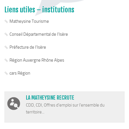
Cohésion Sociale
Liens utiles – institutions
Bus France Services en Matheysine
Accès aux droits – Plaquette & Carte
Matheysine Tourisme
PAT Volet social
Conseil Départemental de l’Isère
Santé
Préfecture de l’Isère
Culture, sports & loisirs
Terre de jeux 2024
Région Auvergne Rhône Alpes
Equipements et services culturels sur le territoire
cars Région
Matacena : Réseau de lecture
La Mure Cinéma Théatre
LA MATHEYSINE RECRUTE
Maison Messiaen
CDD, CDI, Offres d'emploi sur l'ensemble du
L’Education Artistique et Culturelle en Matheysine
territoire...
Résidence-actions FESTINS 2025-2027
Résidence Accord des On 2023-2025