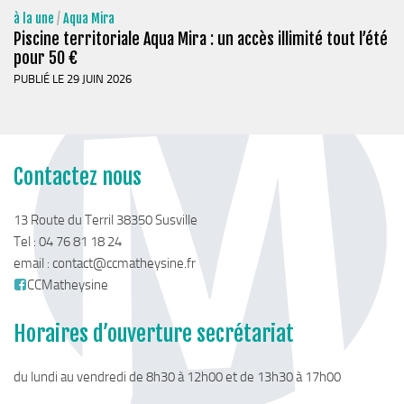
Chemins de randonnée
à la une
/
Aqua Mira
Piscine territoriale Aqua Mira : un accès illimité tout l’été
Via Ferrata
pour 50 €
Taxe de séjour & Tourisme
PUBLIÉ LE 29 JUIN 2026
La taxe de séjour
Matheysine Tourisme
Enfance & Cohésion Sociale
Contactez nous
Petite Enfance
13 Route du Terril 38350 Susville
Relais Petite Enfance
Tel : 04 76 81 18 24
Grandir en Matheysine
email :
contact@ccmatheysine.fr
CCMatheysine
Crèches et LAEP
Balades faciles et aires de jeux
Horaires d’ouverture secrétariat
Jeunesse
du lundi au vendredi de 8h30 à 12h00 et de 13h30 à 17h00
Jeunes En Matheysine