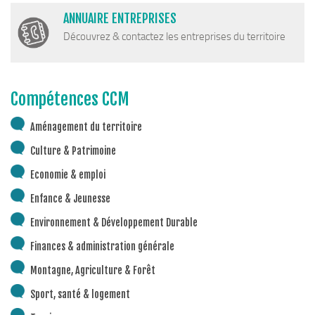
Cohésion Sociale
ANNUAIRE ENTREPRISES
Bus France Services en Matheysine
Découvrez & contactez les entreprises du territoire
Accès aux droits – Plaquette & Carte
PAT Volet social
Compétences CCM
Santé
Culture, sports & loisirs
Aménagement du territoire
Terre de jeux 2024
Culture & Patrimoine
Equipements et services culturels sur le territoire
Economie & emploi
Matacena : Réseau de lecture
Enfance & Jeunesse
La Mure Cinéma Théatre
Environnement & Développement Durable
Maison Messiaen
Finances & administration générale
L’Education Artistique et Culturelle en Matheysine
Montagne, Agriculture & Forêt
Résidence-actions FESTINS 2025-2027
Sport, santé & logement
Résidence Accord des On 2023-2025