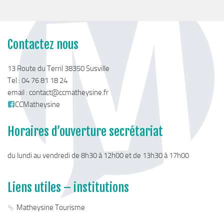
Stratégie forestière du massif sud Isère
Stratégie Foncière
Appel à projet Friche
Contactez nous
Reconquête de terrains agricoles et installations
Projet Alimentaire Territorial
13 Route du Terril 38350 Susville
Tel : 04 76 81 18 24
Aménagement du territoire
email :
contact@ccmatheysine.fr
Urbanisme ADS (Autorisation des droits du sol)
CCMatheysine
Plan Local d’Urbanisme
Horaires d’ouverture secrétariat
Architecte conseil
Bornes pour Véhicules Electriques
du lundi au vendredi de 8h30 à 12h00 et de 13h30 à 17h00
Mobilité
Aménagements touristiques
Liens utiles – institutions
Stratégie de développement touristique
Matheysine Tourisme
Territoire Napoléon