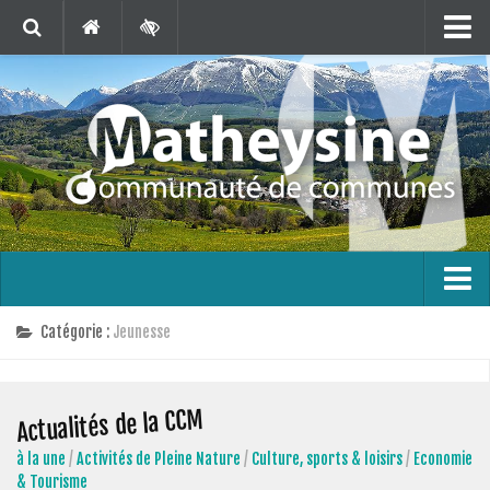
Matheysine Tourisme
Contact
Marchés Publics
Publications
Téléchargements
Agenda
Carte interactive
L’intercommunalité
Catégorie :
Jeunesse
En 1 clic !
Le territoire
Bus France Services en Matheysine
Actualités de la CCM
Les finances
à la une
/
Activités de Pleine Nature
/
Culture, sports & loisirs
/
Economie
Les compétences
& Tourisme