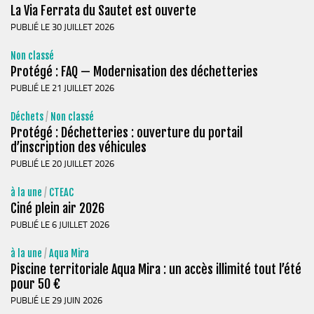
La Via Ferrata du Sautet est ouverte
Le Conseil Communautaire
PUBLIÉ LE 30 JUILLET 2026
Les services
Non classé
La CCM recrute
Protégé : FAQ — Modernisation des déchetteries
Publications
PUBLIÉ LE 21 JUILLET 2026
Economie & Tourisme
Déchets
/
Non classé
Protégé : Déchetteries : ouverture du portail
Entreprises & emplois
d’inscription des véhicules
Développement économique
PUBLIÉ LE 20 JUILLET 2026
LEADER, aides européennes
à la une
/
CTEAC
Travaillez en Matheysine
Ciné plein air 2026
Facturation électronique
PUBLIÉ LE 6 JUILLET 2026
Montagne, Agriculture & Forêt
à la une
/
Aqua Mira
Piscine territoriale Aqua Mira : un accès illimité tout l’été
Guide des producteurs
pour 50 €
Aide aux alpages
PUBLIÉ LE 29 JUIN 2026