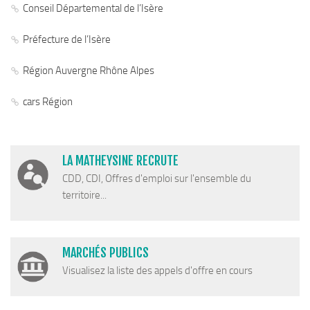
Conseil Départemental de l’Isère
Chemins de randonnée
Via Ferrata
Préfecture de l’Isère
Taxe de séjour & Tourisme
Région Auvergne Rhône Alpes
La taxe de séjour
cars Région
Matheysine Tourisme
Enfance & Cohésion Sociale
Petite Enfance
LA MATHEYSINE RECRUTE
Relais Petite Enfance
CDD, CDI, Offres d'emploi sur l'ensemble du
territoire...
Grandir en Matheysine
Crèches et LAEP
Balades faciles et aires de jeux
MARCHÉS PUBLICS
Jeunesse
Visualisez la liste des appels d'offre en cours
Jeunes En Matheysine