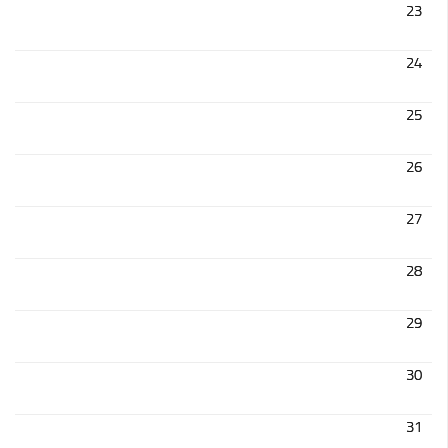
Cohésion Sociale
23
Bus France Services en Matheysine
24
Accès aux droits – Plaquette & Carte
PAT Volet social
25
Santé
26
Culture, sports & loisirs
Terre de jeux 2024
27
Equipements et services culturels sur le territoire
Matacena : Réseau de lecture
28
La Mure Cinéma Théatre
29
Maison Messiaen
L’Education Artistique et Culturelle en Matheysine
30
Résidence-actions FESTINS 2025-2027
31
Résidence Accord des On 2023-2025