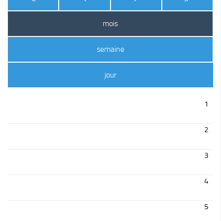
Le Conseil Communautaire
mois
Les services
La CCM recrute
semaine
Publications
Economie & Tourisme
jour
Entreprises & emplois
1
Développement économique
LEADER, aides européennes
2
Travaillez en Matheysine
3
Facturation électronique
Montagne, Agriculture & Forêt
4
Guide des producteurs
Aide aux alpages
5