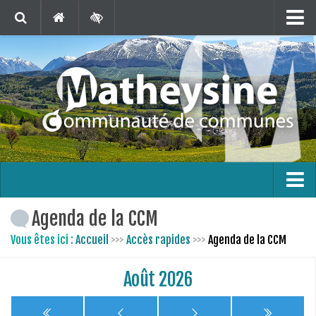
Matheysine Tourisme
Contact
Marchés Publics
Publications
Téléchargements
Agenda
Carte interactive
L’intercommunalité
Agenda de la CCM
En 1 clic !
Le territoire
Vous êtes ici :
Accueil
>>>
Accès rapides
>>>
Agenda de la CCM
Bus France Services en Matheysine
Août 2026
Les finances
Les compétences