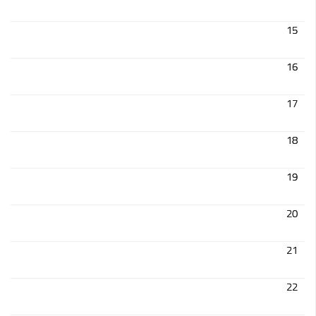
Chemins de randonnée
15
Via Ferrata
Taxe de séjour & Tourisme
16
La taxe de séjour
17
Matheysine Tourisme
Enfance & Cohésion Sociale
18
Petite Enfance
19
Relais Petite Enfance
Grandir en Matheysine
20
Crèches et LAEP
Balades faciles et aires de jeux
21
Jeunesse
22
Jeunes En Matheysine