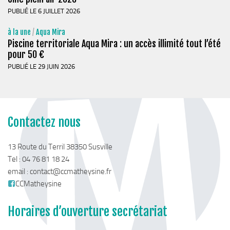
Plan Climat
PUBLIÉ LE 6 JUILLET 2026
Transition énergétique
à la une
/
Aqua Mira
Espace Conseil France Rénov’
Piscine territoriale Aqua Mira : un accès illimité tout l’été
pour 50 €
Matheysine Rénovation : l’aide locale pour vos travaux
PUBLIÉ LE 29 JUIN 2026
Certificats d’Economie d’Energie (CEE)
Logement
Eau & Assainissement
Contactez nous
SPANC
13 Route du Terril 38350 Susville
Tel : 04 76 81 18 24
email :
contact@ccmatheysine.fr
CCMatheysine
Horaires d’ouverture secrétariat