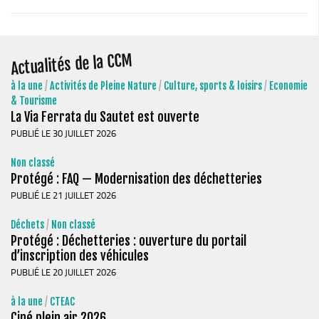
Piscine territoriale
Espace Naturel Sensible (ENS)
Actualités de la CCM
Activités de Pleine Nature
Sentiers de randonnée
à la une
/
Activités de Pleine Nature
/
Culture, sports & loisirs
/
Economie
& Tourisme
Idées sorties faciles
La Via Ferrata du Sautet est ouverte
Via Ferrata
PUBLIÉ LE 30 JUILLET 2026
Sites Escalade
Non classé
Protégé : FAQ — Modernisation des déchetteries
Via Matacena
PUBLIÉ LE 21 JUILLET 2026
Développement durable
Déchets
/
Non classé
Déchets
Protégé : Déchetteries : ouverture du portail
Déchetterie intercommunale et points propres
d’inscription des véhicules
PUBLIÉ LE 20 JUILLET 2026
Gestion des déchets
Gestion des cours d’eau
à la une
/
CTEAC
Ciné plein air 2026