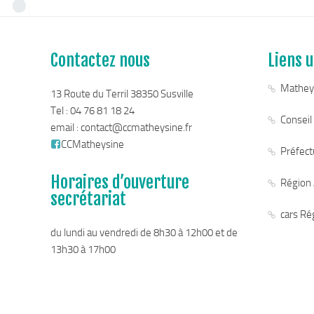
Contactez nous
Liens u
Mathey
13 Route du Terril 38350 Susville
Tel : 04 76 81 18 24
Conseil
email :
contact@ccmatheysine.fr
CCMatheysine
Préfectu
Horaires d’ouverture
Région
secrétariat
cars Ré
du lundi au vendredi de 8h30 à 12h00 et de
13h30 à 17h00