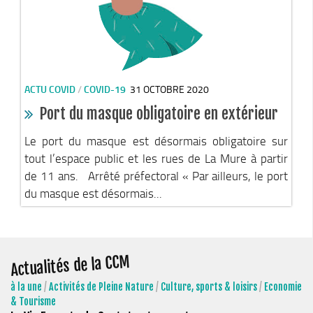
Le Conseil Communautaire
Les services
La CCM recrute
Publications
ACTU COVID
/
COVID-19
31 OCTOBRE 2020
Economie & Tourisme
Port du masque obligatoire en extérieur
Entreprises & emplois
Le port du masque est désormais obligatoire sur
Développement économique
tout l’espace public et les rues de La Mure à partir
de 11 ans. Arrêté préfectoral « Par ailleurs, le port
LEADER, aides européennes
du masque est désormais...
Travaillez en Matheysine
Facturation électronique
Montagne, Agriculture & Forêt
Actualités de la CCM
Guide des producteurs
à la une
/
Activités de Pleine Nature
/
Culture, sports & loisirs
/
Economie
Aide aux alpages
& Tourisme