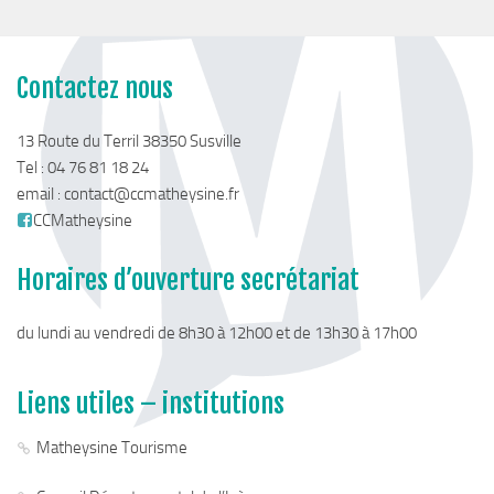
Chemins de randonnée
Via Ferrata
Contactez nous
Taxe de séjour & Tourisme
La taxe de séjour
13 Route du Terril 38350 Susville
Matheysine Tourisme
Tel : 04 76 81 18 24
email :
contact@ccmatheysine.fr
Enfance & Cohésion Sociale
CCMatheysine
Petite Enfance
Horaires d’ouverture secrétariat
Relais Petite Enfance
Grandir en Matheysine
du lundi au vendredi de 8h30 à 12h00 et de 13h30 à 17h00
Crèches et LAEP
Balades faciles et aires de jeux
Liens utiles – institutions
Jeunesse
Matheysine Tourisme
Jeunes En Matheysine