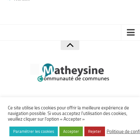
Plan Climat
Transition énergétique
Espace Conseil France Rénov’
Matheysine Rénovation : l’aide locale pour vos travaux
Certificats d’Economie d’Energie (CEE)
Accueil
Logement
Mentions Légales
Eau & Assainissement
Politique de confidentialité
SPANC
Plan du site
Crédits
Accessibilité
Communauté de Communes de la Matheysine – Site officiel ©
Ce site utilise les cookies pour offrir la meilleure expérience de
navigation possible. Si vous acceptez l'utilisation des cookies,
2026.
Archives
veuillez cliquer sur l'option « Accepter »
Tous droits réservés.
Accès Privé
Création
ça manque pas d'air
. Développement
eyenet
Politique de conf
Paramétrer les cookies
Accepter
Rejeter
Ressources URBA