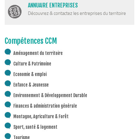
ANNUAIRE ENTREPRISES
Piscine territoriale
Découvrez & contactez les entreprises du territoire
Espace Naturel Sensible (ENS)
Activités de Pleine Nature
Sentiers de randonnée
Compétences CCM
Idées sorties faciles
Aménagement du territoire
Via Ferrata
Culture & Patrimoine
Sites Escalade
Economie & emploi
Via Matacena
Enfance & Jeunesse
Développement durable
Environnement & Développement Durable
Déchets
Finances & administration générale
Déchetterie intercommunale et points propres
Montagne, Agriculture & Forêt
Gestion des déchets
Sport, santé & logement
Gestion des cours d’eau
Tourisme