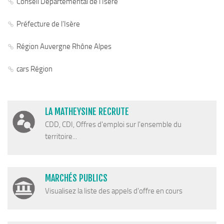
Conseil Départemental de l’Isère
Cohésion Sociale
Bus France Services en Matheysine
Préfecture de l’Isère
Accès aux droits – Plaquette & Carte
Région Auvergne Rhône Alpes
PAT Volet social
Santé
cars Région
Culture, sports & loisirs
Terre de jeux 2024
LA MATHEYSINE RECRUTE
Equipements et services culturels sur le territoire
CDD, CDI, Offres d'emploi sur l'ensemble du
Matacena : Réseau de lecture
territoire...
La Mure Cinéma Théatre
Maison Messiaen
MARCHÉS PUBLICS
L’Education Artistique et Culturelle en Matheysine
Visualisez la liste des appels d'offre en cours
Résidence-actions FESTINS 2025-2027
Résidence Accord des On 2023-2025