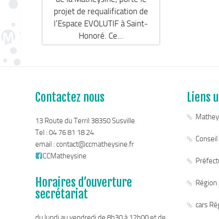
projet de requalification de
l’Espace EVOLUTIF à Saint-
Honoré. Ce...
Contactez nous
Liens u
Mathey
13 Route du Terril 38350 Susville
Tel : 04 76 81 18 24
Conseil
email :
contact@ccmatheysine.fr
CCMatheysine
Préfectu
Horaires d’ouverture
Région
secrétariat
cars Ré
du lundi au vendredi de 8h30 à 12h00 et de