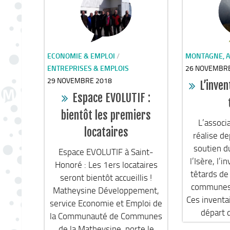
ECONOMIE & EMPLOI
/
MONTAGNE, A
ENTREPRISES & EMPLOIS
26 NOVEMBR
29 NOVEMBRE 2018
L’inve
Espace EVOLUTIF :
bientôt les premiers
L’associ
locataires
réalise de
soutien 
Espace EVOLUTIF à Saint-
l’Isère, l’
Honoré : Les 1ers locataires
têtards d
seront bientôt accueillis !
communes 
Matheysine Développement,
Ces inventai
service Economie et Emploi de
départ d
la Communauté de Communes
de la Matheysine, porte le