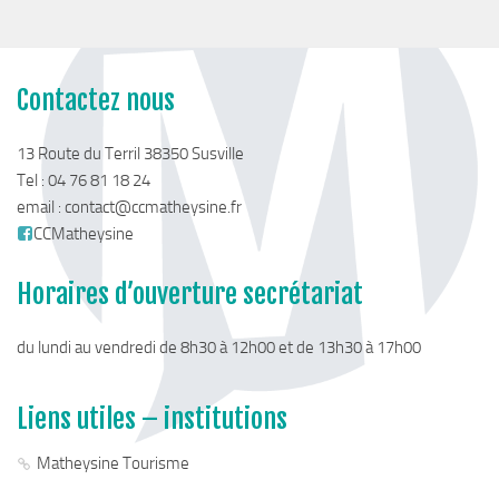
Cohésion Sociale
Bus France Services en Matheysine
Accès aux droits – Plaquette & Carte
Contactez nous
PAT Volet social
Santé
13 Route du Terril 38350 Susville
Tel : 04 76 81 18 24
Culture, sports & loisirs
email :
contact@ccmatheysine.fr
Terre de jeux 2024
CCMatheysine
Equipements et services culturels sur le territoire
Horaires d’ouverture secrétariat
Matacena : Réseau de lecture
La Mure Cinéma Théatre
du lundi au vendredi de 8h30 à 12h00 et de 13h30 à 17h00
Maison Messiaen
L’Education Artistique et Culturelle en Matheysine
Liens utiles – institutions
Résidence-actions FESTINS 2025-2027
Matheysine Tourisme
Résidence Accord des On 2023-2025