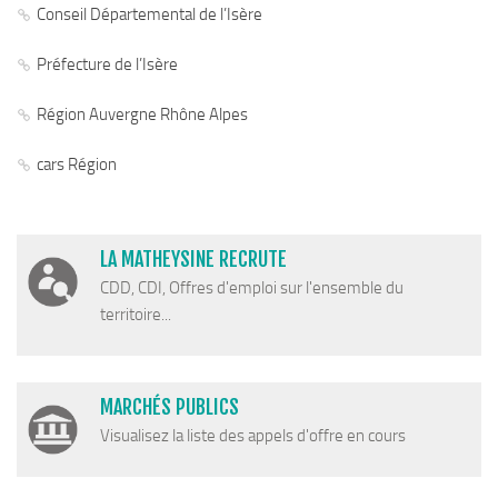
Conseil Départemental de l’Isère
Piscine territoriale
Espace Naturel Sensible (ENS)
Préfecture de l’Isère
Activités de Pleine Nature
Région Auvergne Rhône Alpes
Sentiers de randonnée
cars Région
Idées sorties faciles
Via Ferrata
Sites Escalade
LA MATHEYSINE RECRUTE
Via Matacena
CDD, CDI, Offres d'emploi sur l'ensemble du
territoire...
Développement durable
Déchets
Déchetterie intercommunale et points propres
MARCHÉS PUBLICS
Gestion des déchets
Visualisez la liste des appels d'offre en cours
Gestion des cours d’eau