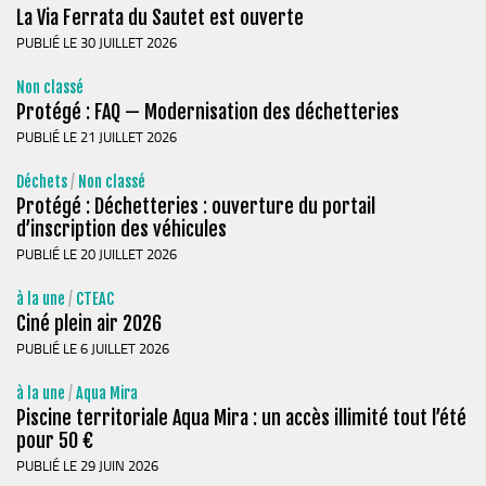
La Via Ferrata du Sautet est ouverte
Chemins de randonnée
PUBLIÉ LE 30 JUILLET 2026
Via Ferrata
Non classé
Taxe de séjour & Tourisme
Protégé : FAQ — Modernisation des déchetteries
La taxe de séjour
PUBLIÉ LE 21 JUILLET 2026
Matheysine Tourisme
Déchets
/
Non classé
Enfance & Cohésion Sociale
Protégé : Déchetteries : ouverture du portail
d’inscription des véhicules
Petite Enfance
PUBLIÉ LE 20 JUILLET 2026
Relais Petite Enfance
à la une
/
CTEAC
Grandir en Matheysine
Ciné plein air 2026
Crèches et LAEP
PUBLIÉ LE 6 JUILLET 2026
Balades faciles et aires de jeux
à la une
/
Aqua Mira
Piscine territoriale Aqua Mira : un accès illimité tout l’été
Jeunesse
pour 50 €
Jeunes En Matheysine
PUBLIÉ LE 29 JUIN 2026