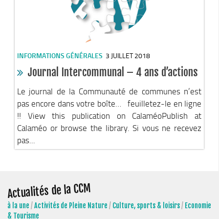
Stratégie forestière du massif sud Isère
Stratégie Foncière
Appel à projet Friche
Reconquête de terrains agricoles et installations
INFORMATIONS GÉNÉRALES
3 JUILLET 2018
Projet Alimentaire Territorial
Journal Intercommunal – 4 ans d’actions
Aménagement du territoire
Le journal de la Communauté de communes n’est
Urbanisme ADS (Autorisation des droits du sol)
pas encore dans votre boîte… feuilletez-le en ligne
Plan Local d’Urbanisme
!! View this publication on CalaméoPublish at
Calaméo or browse the library. Si vous ne recevez
Architecte conseil
pas...
Bornes pour Véhicules Electriques
Mobilité
Aménagements touristiques
Actualités de la CCM
Stratégie de développement touristique
à la une
/
Activités de Pleine Nature
/
Culture, sports & loisirs
/
Economie
Territoire Napoléon
& Tourisme