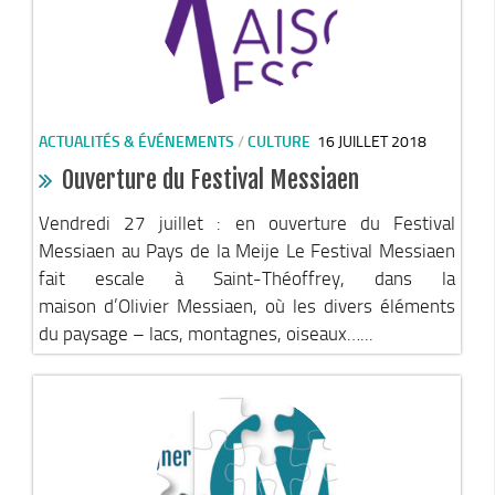
Le Conseil Communautaire
Les services
La CCM recrute
Publications
ACTUALITÉS & ÉVÉNEMENTS
/
CULTURE
16 JUILLET 2018
Economie & Tourisme
Ouverture du Festival Messiaen
Entreprises & emplois
Vendredi 27 juillet : en ouverture du Festival
Développement économique
Messiaen au Pays de la Meije Le Festival Messiaen
fait escale à Saint-Théoffrey, dans la
LEADER, aides européennes
maison d’Olivier Messiaen, où les divers éléments
Travaillez en Matheysine
du paysage – lacs, montagnes, oiseaux…...
Facturation électronique
Montagne, Agriculture & Forêt
Guide des producteurs
Aide aux alpages