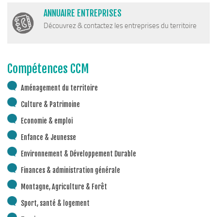
Plan Climat
ANNUAIRE ENTREPRISES
Transition énergétique
Découvrez & contactez les entreprises du territoire
Espace Conseil France Rénov’
Matheysine Rénovation : l’aide locale pour vos travaux
Compétences CCM
Certificats d’Economie d’Energie (CEE)
Logement
Aménagement du territoire
Eau & Assainissement
Culture & Patrimoine
SPANC
Economie & emploi
Enfance & Jeunesse
Environnement & Développement Durable
Finances & administration générale
Montagne, Agriculture & Forêt
Sport, santé & logement