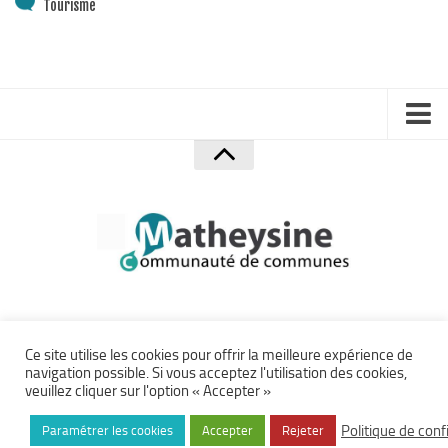
Tourisme
Accueil
Mentions Légales
Politique de confidentialité
Plan du site
Crédits
Accessibilité
Communauté de Communes de la Matheysine – Site officiel ©
Ce site utilise les cookies pour offrir la meilleure expérience de
navigation possible. Si vous acceptez l'utilisation des cookies,
2026.
Archives
veuillez cliquer sur l'option « Accepter »
Tous droits réservés.
Accès Privé
Création
ça manque pas d'air
. Développement
eyenet
Politique de conf
Paramétrer les cookies
Accepter
Rejeter