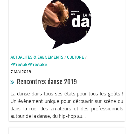
Le Conseil Communautaire
Les services
La CCM recrute
Publications
Economie & Tourisme
Entreprises & emplois
ACTUALITÉS & ÉVÉNEMENTS
/
CULTURE
/
PAYSAGEPAYSAGES
Développement économique
7 MAI 2019
LEADER, aides européennes
Rencontres danse 2019
Travaillez en Matheysine
La danse dans tous ses états pour tous les goûts !
Facturation électronique
Un évènement unique pour découvrir sur scène ou
Montagne, Agriculture & Forêt
dans la rue, des amateurs et des professionnels
Guide des producteurs
autour de la danse, du hip-hop au...
Aide aux alpages