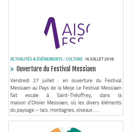
Stratégie forestière du massif sud Isère
Stratégie Foncière
Appel à projet Friche
Reconquête de terrains agricoles et installations
Projet Alimentaire Territorial
Aménagement du territoire
ACTUALITÉS & ÉVÉNEMENTS
/
CULTURE
16 JUILLET 2018
Urbanisme ADS (Autorisation des droits du sol)
Ouverture du Festival Messiaen
Plan Local d’Urbanisme
Architecte conseil
Vendredi 27 juillet : en ouverture du Festival
Messiaen au Pays de la Meije Le Festival Messiaen
Bornes pour Véhicules Electriques
fait escale à Saint-Théoffrey, dans la
Mobilité
maison d’Olivier Messiaen, où les divers éléments
Aménagements touristiques
du paysage – lacs, montagnes, oiseaux…...
Stratégie de développement touristique
Territoire Napoléon