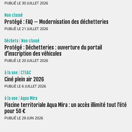
Cohésion Sociale
PUBLIÉ LE 30 JUILLET 2026
Bus France Services en Matheysine
Non classé
Accès aux droits – Plaquette & Carte
Protégé : FAQ — Modernisation des déchetteries
PUBLIÉ LE 21 JUILLET 2026
PAT Volet social
Santé
Déchets
/
Non classé
Protégé : Déchetteries : ouverture du portail
Culture, sports & loisirs
d’inscription des véhicules
Terre de jeux 2024
PUBLIÉ LE 20 JUILLET 2026
Equipements et services culturels sur le territoire
à la une
/
CTEAC
Ciné plein air 2026
Matacena : Réseau de lecture
PUBLIÉ LE 6 JUILLET 2026
La Mure Cinéma Théatre
à la une
/
Aqua Mira
Maison Messiaen
Piscine territoriale Aqua Mira : un accès illimité tout l’été
L’Education Artistique et Culturelle en Matheysine
pour 50 €
PUBLIÉ LE 29 JUIN 2026
Résidence-actions FESTINS 2025-2027
Résidence Accord des On 2023-2025