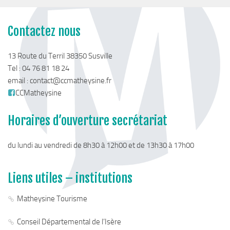
Piscine territoriale
Espace Naturel Sensible (ENS)
Contactez nous
Activités de Pleine Nature
13 Route du Terril 38350 Susville
Sentiers de randonnée
Tel : 04 76 81 18 24
Idées sorties faciles
email :
contact@ccmatheysine.fr
CCMatheysine
Via Ferrata
Sites Escalade
Horaires d’ouverture secrétariat
Via Matacena
du lundi au vendredi de 8h30 à 12h00 et de 13h30 à 17h00
Développement durable
Déchets
Liens utiles – institutions
Déchetterie intercommunale et points propres
Matheysine Tourisme
Gestion des déchets
Gestion des cours d’eau
Conseil Départemental de l’Isère