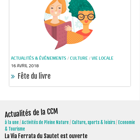
Chemins de randonnée
Via Ferrata
Taxe de séjour & Tourisme
La taxe de séjour
Matheysine Tourisme
Enfance & Cohésion Sociale
ACTUALITÉS & ÉVÉNEMENTS
/
CULTURE
/
VIE LOCALE
16 AVRIL 2018
Petite Enfance
Fête du livre
Relais Petite Enfance
Grandir en Matheysine
Crèches et LAEP
Actualités de la CCM
Balades faciles et aires de jeux
Jeunesse
à la une
/
Activités de Pleine Nature
/
Culture, sports & loisirs
/
Economie
& Tourisme
Jeunes En Matheysine
La Via Ferrata du Sautet est ouverte