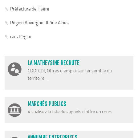
Plan Climat
Préfecture de l’Isère
Transition énergétique
Espace Conseil France Rénov’
Région Auvergne Rhône Alpes
Matheysine Rénovation : l’aide locale pour vos travaux
cars Région
Certificats d’Economie d’Energie (CEE)
Logement
LA MATHEYSINE RECRUTE
Eau & Assainissement
CDD, CDI, Offres d'emploi sur l'ensemble du
SPANC
territoire...
MARCHÉS PUBLICS
Visualisez la liste des appels d'offre en cours
ANNUAIRE ENTREPRISES