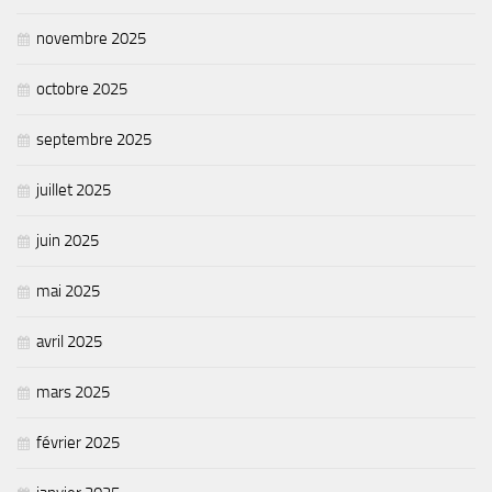
Plan Climat
novembre 2025
Transition énergétique
Espace Conseil France Rénov’
octobre 2025
Matheysine Rénovation : l’aide locale pour vos travaux
septembre 2025
Certificats d’Economie d’Energie (CEE)
Logement
juillet 2025
Eau & Assainissement
juin 2025
SPANC
mai 2025
avril 2025
mars 2025
février 2025