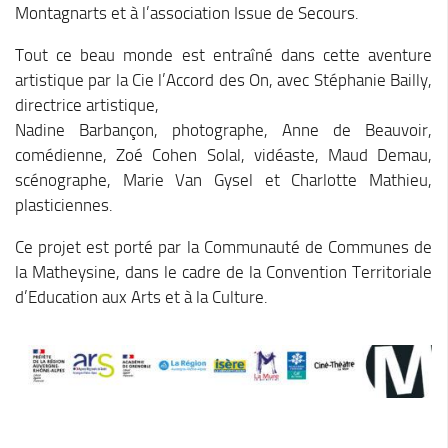
Cohésion Sociale
Montagnarts et à l’association Issue de Secours.
Bus France Services en Matheysine
Tout ce beau monde est entraîné dans cette aventure
Accès aux droits – Plaquette & Carte
artistique par la Cie l’Accord des On, avec Stéphanie Bailly,
PAT Volet social
directrice artistique,
Nadine Barbançon, photographe, Anne de Beauvoir,
Santé
comédienne, Zoé Cohen Solal, vidéaste, Maud Demau,
Culture, sports & loisirs
scénographe, Marie Van Gysel et Charlotte Mathieu,
plasticiennes.
Terre de jeux 2024
Equipements et services culturels sur le territoire
Ce projet est porté par la Communauté de Communes de
la Matheysine, dans le cadre de la Convention Territoriale
Matacena : Réseau de lecture
d’Education aux Arts et à la Culture.
La Mure Cinéma Théatre
Maison Messiaen
L’Education Artistique et Culturelle en Matheysine
Résidence-actions FESTINS 2025-2027
Résidence Accord des On 2023-2025