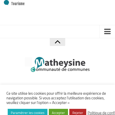
Tourisme
Accueil
Mentions Légales
Politique de confidentialité
Plan du site
Crédits
Accessibilité
Communauté de Communes de la Matheysine – Site officiel ©
Ce site utilise les cookies pour offrir la meilleure expérience de
navigation possible. Si vous acceptez l'utilisation des cookies,
2026.
Archives
veuillez cliquer sur l'option « Accepter »
Tous droits réservés.
Accès Privé
Création
ça manque pas d'air
. Développement
eyenet
Politique de conf
Paramétrer les cookies
Accepter
Rejeter