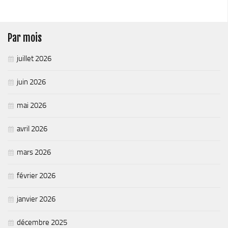
Piscine territoriale
Espace Naturel Sensible (ENS)
Par mois
Activités de Pleine Nature
juillet 2026
Sentiers de randonnée
Idées sorties faciles
juin 2026
Via Ferrata
mai 2026
Sites Escalade
Via Matacena
avril 2026
Développement durable
mars 2026
Déchets
février 2026
Déchetterie intercommunale et points propres
Gestion des déchets
janvier 2026
Gestion des cours d’eau
décembre 2025