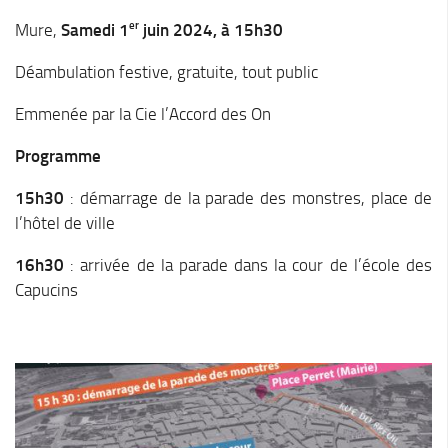
Stratégie forestière du massif sud Isère
er
Mure,
Samedi 1
juin 2024, à 15h30
Stratégie Foncière
Appel à projet Friche
Déambulation festive, gratuite, tout public
Reconquête de terrains agricoles et installations
Emmenée par la Cie l’Accord des On
Projet Alimentaire Territorial
Programme
Aménagement du territoire
15h30
: démarrage de la parade des monstres, place de
Urbanisme ADS (Autorisation des droits du sol)
l’hôtel de ville
Plan Local d’Urbanisme
16h30
: arrivée de la parade dans la cour de l’école des
Architecte conseil
Capucins
Bornes pour Véhicules Electriques
Mobilité
Aménagements touristiques
Stratégie de développement touristique
Territoire Napoléon