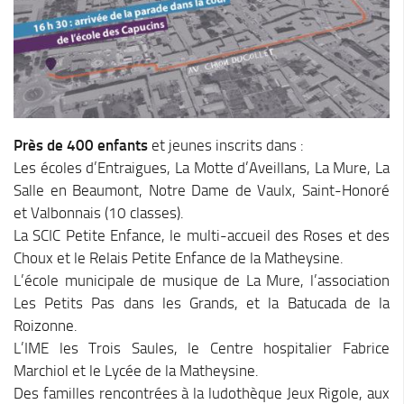
Chemins de randonnée
Via Ferrata
Taxe de séjour & Tourisme
La taxe de séjour
Matheysine Tourisme
Près de 400 enfants
et jeunes inscrits dans :
Enfance & Cohésion Sociale
Les écoles d’Entraigues, La Motte d’Aveillans, La Mure, La
Salle en Beaumont, Notre Dame de Vaulx, Saint-Honoré
Petite Enfance
et Valbonnais (10 classes).
Relais Petite Enfance
La SCIC Petite Enfance, le multi-accueil des Roses et des
Choux et le Relais Petite Enfance de la Matheysine.
Grandir en Matheysine
L’école municipale de musique de La Mure, l’association
Crèches et LAEP
Les Petits Pas dans les Grands, et la Batucada de la
Balades faciles et aires de jeux
Roizonne.
L’IME les Trois Saules, le Centre hospitalier Fabrice
Jeunesse
Marchiol et le Lycée de la Matheysine.
Jeunes En Matheysine
Des familles rencontrées à la ludothèque Jeux Rigole, aux