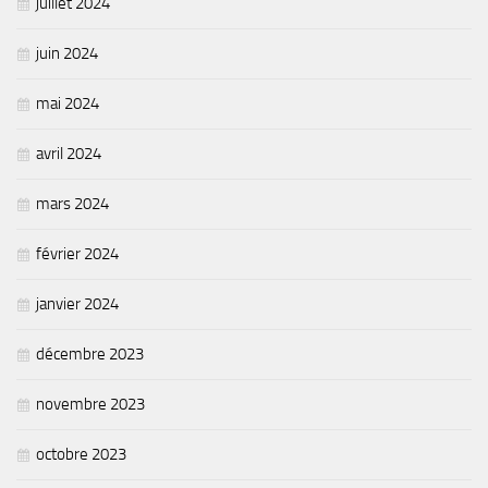
juillet 2024
Plan Climat
Transition énergétique
juin 2024
Espace Conseil France Rénov’
mai 2024
Matheysine Rénovation : l’aide locale pour vos travaux
Certificats d’Economie d’Energie (CEE)
avril 2024
Logement
mars 2024
Eau & Assainissement
février 2024
SPANC
janvier 2024
décembre 2023
novembre 2023
octobre 2023