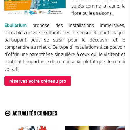
Stratégie forestière du massif sud Isère
sujets comme la faune, la
Stratégie Foncière
flore ou les saisons.
Appel à projet Friche
Ebullarium
propose des installations immersives,
Reconquête de terrains agricoles et installations
véritables univers exploratoires et sensoriels dont chaque
participant peut se saisir pour le découvrir et le
Projet Alimentaire Territorial
comprendre au mieux. Ce type d’installations à ce pouvoir
Aménagement du territoire
d’offrir une parenthèse singulière à ceux qui le visitent et
Urbanisme ADS (Autorisation des droits du sol)
soutient l’importance de ce qui se vit plutôt que de ce qui
Plan Local d’Urbanisme
se fait.
Architecte conseil
réservez votre créneau pro
Bornes pour Véhicules Electriques
Mobilité
Aménagements touristiques
ACTUALITÉS CONNEXES
Stratégie de développement touristique
Territoire Napoléon