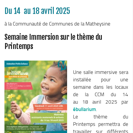
Le Conseil Communautaire
Du 14 au 18 avril 2025
Les services
à la Communauté de Communes de la Matheysine
La CCM recrute
Publications
Semaine Immersion sur le thème du
Printemps
Economie & Tourisme
Entreprises & emplois
Développement économique
Une salle immersive sera
LEADER, aides européennes
installée pour une
Travaillez en Matheysine
semaine dans les locaux
de la CCM du 14
Facturation électronique
au 18 avril 2025 par
Montagne, Agriculture & Forêt
ébullarium
.
Guide des producteurs
Le thème du
Printemps permettra de
Aide aux alpages
travailler sur différents