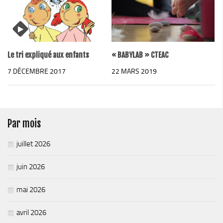
Chemins de randonnée
Via Ferrata
Taxe de séjour & Tourisme
Le tri expliqué aux enfants
« BABYLAB » CTEAC
La taxe de séjour
7 DÉCEMBRE 2017
22 MARS 2019
Matheysine Tourisme
Enfance & Cohésion Sociale
Petite Enfance
Par mois
Relais Petite Enfance
Grandir en Matheysine
juillet 2026
Crèches et LAEP
juin 2026
Balades faciles et aires de jeux
mai 2026
Jeunesse
Jeunes En Matheysine
avril 2026