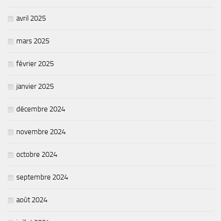
Piscine territoriale
avril 2025
Espace Naturel Sensible (ENS)
mars 2025
Activités de Pleine Nature
Sentiers de randonnée
février 2025
Idées sorties faciles
janvier 2025
Via Ferrata
Sites Escalade
décembre 2024
Via Matacena
novembre 2024
Développement durable
octobre 2024
Déchets
Déchetterie intercommunale et points propres
septembre 2024
Gestion des déchets
août 2024
Gestion des cours d’eau