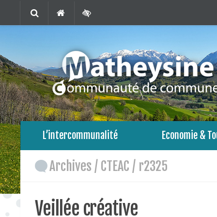
L’intercommunalité
Economie & To
Archives
/
CTEAC
/
r2325
Veillée créative