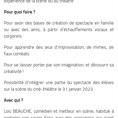
expérience de la scène ou du théâtre.
Cohésion Sociale
Bus France Services en Matheysine
Pour quoi faire ?
Accès aux droits – Plaquette & Carte
Pour avoir des bases de création de spectacle en famille
PAT Volet social
ou avec des amis, à partir d’échauffements vocaux et
Santé
corporels
Culture, sports & loisirs
Pour apprendre des jeux d’improvisation, de mimes, de
faux combats
Terre de jeux 2024
Equipements et services culturels sur le territoire
Pour se laisser porter par son imagination, et découvrir sa
créativité !
Matacena : Réseau de lecture
La Mure Cinéma Théatre
Possibilité d’intégrer une partie du spectacle des élèves
sur la scène du ciné-théâtre le 31 janvier 2023.
Maison Messiaen
L’Education Artistique et Culturelle en Matheysine
Avec qui ?
Résidence-actions FESTINS 2025-2027
Loïc BEAUCHE, comédien et metteur en scène, habitué à
Résidence Accord des On 2023-2025
partager son savoir-faire avec des personnes qui n’ont