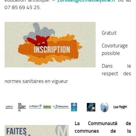
Stratégie forestière du massif sud Isère
07 85 69 45 25.
Stratégie Foncière
Appel à projet Friche
Reconquête de terrains agricoles et installations
Gratuit
Projet Alimentaire Territorial
Covoiturage
Aménagement du territoire
possible
Urbanisme ADS (Autorisation des droits du sol)
Dans le
Plan Local d’Urbanisme
respect des
normes sanitaires en vigueur
Architecte conseil
Bornes pour Véhicules Electriques
Mobilité
Aménagements touristiques
Stratégie de développement touristique
La Communauté de
communes de la
Territoire Napoléon