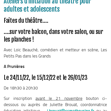
Ateliers d’initiation au théâtre pour
Le Conseil Communautaire
adultes et adolescents
Les services
Faites du théâtre….
La CCM recrute
Publications
….sur votre balcon, dans votre salon, ou sur
Economie & Tourisme
les planches !
Entreprises & emplois
Avec Loïc Beauché, comédien et metteur en scène, Les
Développement économique
Petits Pas dans les Grands
LEADER, aides européennes
A Prunières
Travaillez en Matheysine
Le 24/11/22, le 15/12/22 et le 26/01/23
Facturation électronique
Montagne, Agriculture & Forêt
De 18h30 à 20h30
Guide des producteurs
Sur inscription
avant le 21 novembre
bouton ci-
Aide aux alpages
dessous ou auprès de Juliette Brouat, coordonnatrice
éducation artistique –
j.brouat@ccmatheysine.fr
ou au