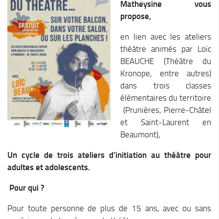
Matheysine vous
Chemins de randonnée
propose,
Via Ferrata
en lien avec les ateliers
Taxe de séjour & Tourisme
théâtre animés par Loïc
La taxe de séjour
BEAUCHE (Théâtre du
Kronope, entre autres)
Matheysine Tourisme
dans trois classes
Enfance & Cohésion Sociale
élémentaires du territoire
Petite Enfance
(Prunières, Pierre-Châtel
et Saint-Laurent en
Relais Petite Enfance
Beaumont),
Grandir en Matheysine
Un cycle de trois ateliers d’initiation au théâtre pour
Crèches et LAEP
adultes et adolescents.
Balades faciles et aires de jeux
Pour qui ?
Jeunesse
Jeunes En Matheysine
Pour toute personne de plus de 15 ans, avec ou sans