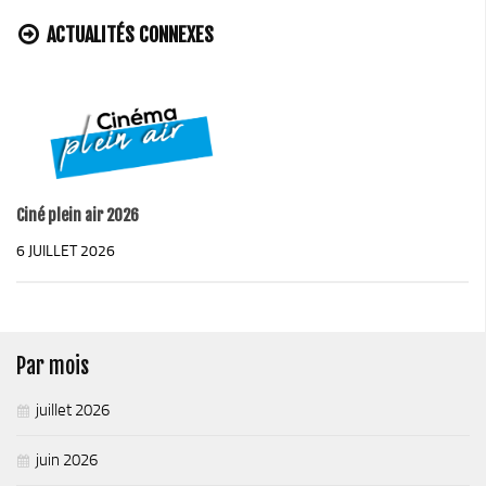
Plan Climat
ACTUALITÉS CONNEXES
Transition énergétique
Espace Conseil France Rénov’
Matheysine Rénovation : l’aide locale pour vos travaux
Certificats d’Economie d’Energie (CEE)
Logement
Ciné plein air 2026
Eau & Assainissement
6 JUILLET 2026
SPANC
Par mois
juillet 2026
juin 2026