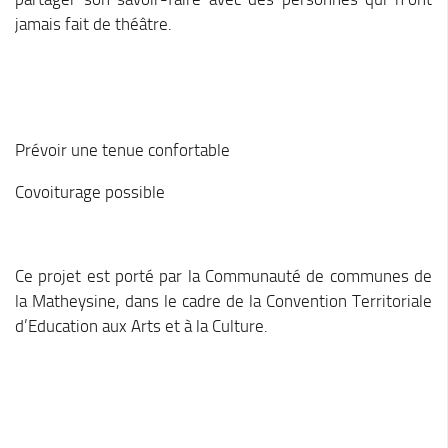
Piscine territoriale
jamais fait de théâtre.
Espace Naturel Sensible (ENS)
Activités de Pleine Nature
Sentiers de randonnée
Prévoir une tenue confortable
Idées sorties faciles
Via Ferrata
Covoiturage possible
Sites Escalade
Via Matacena
Ce projet est porté par la Communauté de communes de
Développement durable
la Matheysine, dans le cadre de la Convention Territoriale
Déchets
d’Education aux Arts et à la Culture.
Déchetterie intercommunale et points propres
Gestion des déchets
Gestion des cours d’eau