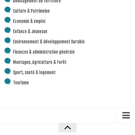
Aménagement du territoire
Piscine territoriale
Culture & Patrimoine
Espace Naturel Sensible (ENS)
Economie & emploi
Activités de Pleine Nature
Enfance & Jeunesse
Sentiers de randonnée
Environnement & Développement Durable
Idées sorties faciles
Finances & administration générale
Via Ferrata
Montagne, Agriculture & Forêt
Sites Escalade
Sport, santé & logement
Via Matacena
Tourisme
Développement durable
Déchets
Déchetterie intercommunale et points propres
Gestion des déchets
Gestion des cours d’eau
Accueil