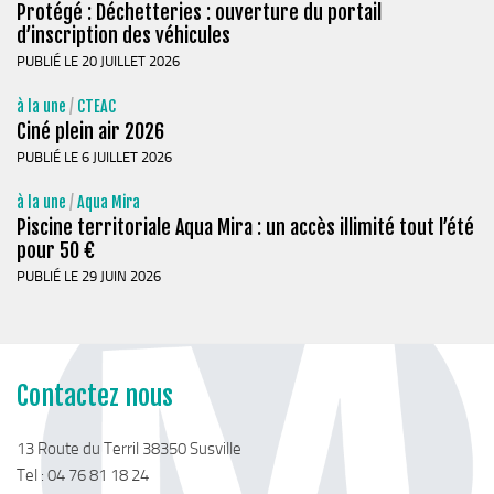
Stratégie forestière du massif sud Isère
Protégé : Déchetteries : ouverture du portail
d’inscription des véhicules
Stratégie Foncière
PUBLIÉ LE 20 JUILLET 2026
Appel à projet Friche
à la une
/
CTEAC
Reconquête de terrains agricoles et installations
Ciné plein air 2026
Projet Alimentaire Territorial
PUBLIÉ LE 6 JUILLET 2026
Aménagement du territoire
à la une
/
Aqua Mira
Urbanisme ADS (Autorisation des droits du sol)
Piscine territoriale Aqua Mira : un accès illimité tout l’été
pour 50 €
Plan Local d’Urbanisme
PUBLIÉ LE 29 JUIN 2026
Architecte conseil
Bornes pour Véhicules Electriques
Mobilité
Contactez nous
Aménagements touristiques
Stratégie de développement touristique
13 Route du Terril 38350 Susville
Tel : 04 76 81 18 24
Territoire Napoléon