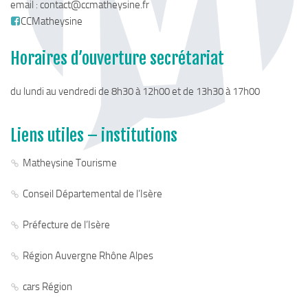
email :
contact@ccmatheysine.fr
Chemins de randonnée
CCMatheysine
Via Ferrata
Horaires d’ouverture secrétariat
Taxe de séjour & Tourisme
La taxe de séjour
du lundi au vendredi de 8h30 à 12h00 et de 13h30 à 17h00
Matheysine Tourisme
Enfance & Cohésion Sociale
Liens utiles – institutions
Petite Enfance
Matheysine Tourisme
Relais Petite Enfance
Conseil Départemental de l’Isère
Grandir en Matheysine
Crèches et LAEP
Préfecture de l’Isère
Balades faciles et aires de jeux
Région Auvergne Rhône Alpes
Jeunesse
cars Région
Jeunes En Matheysine