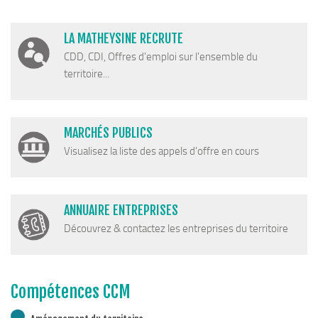
Cohésion Sociale
Bus France Services en Matheysine
LA MATHEYSINE RECRUTE
Accès aux droits – Plaquette & Carte
CDD, CDI, Offres d'emploi sur l'ensemble du
PAT Volet social
territoire...
Santé
Culture, sports & loisirs
MARCHÉS PUBLICS
Terre de jeux 2024
Visualisez la liste des appels d'offre en cours
Equipements et services culturels sur le territoire
Matacena : Réseau de lecture
ANNUAIRE ENTREPRISES
La Mure Cinéma Théatre
Découvrez & contactez les entreprises du territoire
Maison Messiaen
L’Education Artistique et Culturelle en Matheysine
Résidence-actions FESTINS 2025-2027
Compétences CCM
Résidence Accord des On 2023-2025