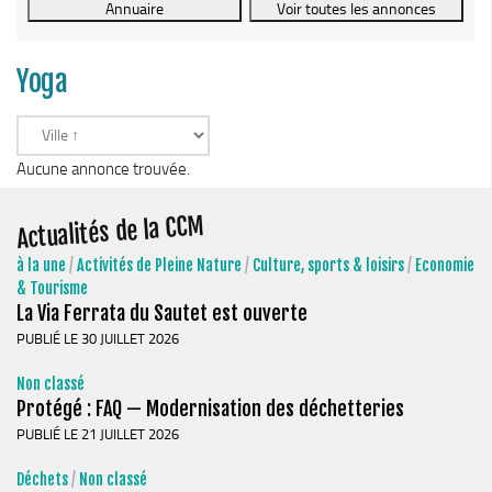
Le Conseil Communautaire
Les services
Yoga
La CCM recrute
Publications
Economie & Tourisme
Aucune annonce trouvée.
Entreprises & emplois
Actualités de la CCM
Développement économique
à la une
/
Activités de Pleine Nature
/
Culture, sports & loisirs
/
Economie
LEADER, aides européennes
& Tourisme
La Via Ferrata du Sautet est ouverte
Travaillez en Matheysine
PUBLIÉ LE 30 JUILLET 2026
Facturation électronique
Non classé
Montagne, Agriculture & Forêt
Protégé : FAQ — Modernisation des déchetteries
Guide des producteurs
PUBLIÉ LE 21 JUILLET 2026
Aide aux alpages
Déchets
/
Non classé