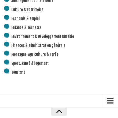
Aménagement du territoire
Piscine territoriale
Culture & Patrimoine
Espace Naturel Sensible (ENS)
Economie & emploi
Activités de Pleine Nature
Enfance & Jeunesse
Sentiers de randonnée
Environnement & Développement Durable
Idées sorties faciles
Finances & administration générale
Via Ferrata
Montagne, Agriculture & Forêt
Sites Escalade
Sport, santé & logement
Via Matacena
Tourisme
Développement durable
Déchets
Déchetterie intercommunale et points propres
Gestion des déchets
Gestion des cours d’eau
Accueil