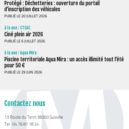
Stratégie forestière du massif sud Isère
Protégé : Déchetteries : ouverture du portail
d’inscription des véhicules
Stratégie Foncière
PUBLIÉ LE 20 JUILLET 2026
Appel à projet Friche
à la une
/
CTEAC
Reconquête de terrains agricoles et installations
Ciné plein air 2026
Projet Alimentaire Territorial
PUBLIÉ LE 6 JUILLET 2026
Aménagement du territoire
à la une
/
Aqua Mira
Urbanisme ADS (Autorisation des droits du sol)
Piscine territoriale Aqua Mira : un accès illimité tout l’été
pour 50 €
Plan Local d’Urbanisme
PUBLIÉ LE 29 JUIN 2026
Architecte conseil
Bornes pour Véhicules Electriques
Mobilité
Contactez nous
Aménagements touristiques
Stratégie de développement touristique
13 Route du Terril 38350 Susville
Tel : 04 76 81 18 24
Territoire Napoléon