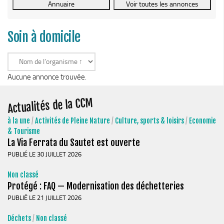
Le Conseil Communautaire
Les services
Soin à domicile
La CCM recrute
Publications
Economie & Tourisme
Aucune annonce trouvée.
Entreprises & emplois
Actualités de la CCM
Développement économique
à la une
/
Activités de Pleine Nature
/
Culture, sports & loisirs
/
Economie
LEADER, aides européennes
& Tourisme
La Via Ferrata du Sautet est ouverte
Travaillez en Matheysine
PUBLIÉ LE 30 JUILLET 2026
Facturation électronique
Non classé
Montagne, Agriculture & Forêt
Protégé : FAQ — Modernisation des déchetteries
Guide des producteurs
PUBLIÉ LE 21 JUILLET 2026
Aide aux alpages
Déchets
/
Non classé