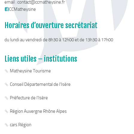
email :
contact@ccmatheysine.fr
Chemins de randonnée
CCMatheysine
Via Ferrata
Horaires d’ouverture secrétariat
Taxe de séjour & Tourisme
La taxe de séjour
du lundi au vendredi de 8h30 à 12h00 et de 13h30 à 17h00
Matheysine Tourisme
Enfance & Cohésion Sociale
Liens utiles – institutions
Petite Enfance
Matheysine Tourisme
Relais Petite Enfance
Conseil Départemental de l’Isère
Grandir en Matheysine
Crèches et LAEP
Préfecture de l’Isère
Balades faciles et aires de jeux
Région Auvergne Rhône Alpes
Jeunesse
cars Région
Jeunes En Matheysine