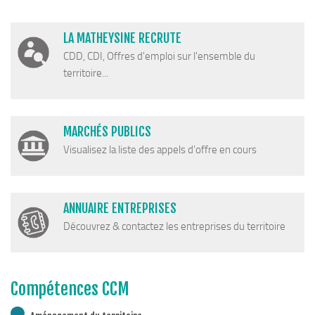
Cohésion Sociale
Bus France Services en Matheysine
LA MATHEYSINE RECRUTE
Accès aux droits – Plaquette & Carte
CDD, CDI, Offres d'emploi sur l'ensemble du
PAT Volet social
territoire...
Santé
Culture, sports & loisirs
MARCHÉS PUBLICS
Terre de jeux 2024
Visualisez la liste des appels d'offre en cours
Equipements et services culturels sur le territoire
Matacena : Réseau de lecture
ANNUAIRE ENTREPRISES
La Mure Cinéma Théatre
Découvrez & contactez les entreprises du territoire
Maison Messiaen
L’Education Artistique et Culturelle en Matheysine
Résidence-actions FESTINS 2025-2027
Compétences CCM
Résidence Accord des On 2023-2025