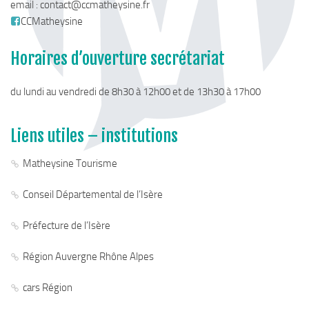
email :
contact@ccmatheysine.fr
Chemins de randonnée
CCMatheysine
Via Ferrata
Horaires d’ouverture secrétariat
Taxe de séjour & Tourisme
La taxe de séjour
du lundi au vendredi de 8h30 à 12h00 et de 13h30 à 17h00
Matheysine Tourisme
Enfance & Cohésion Sociale
Liens utiles – institutions
Petite Enfance
Matheysine Tourisme
Relais Petite Enfance
Conseil Départemental de l’Isère
Grandir en Matheysine
Crèches et LAEP
Préfecture de l’Isère
Balades faciles et aires de jeux
Région Auvergne Rhône Alpes
Jeunesse
cars Région
Jeunes En Matheysine