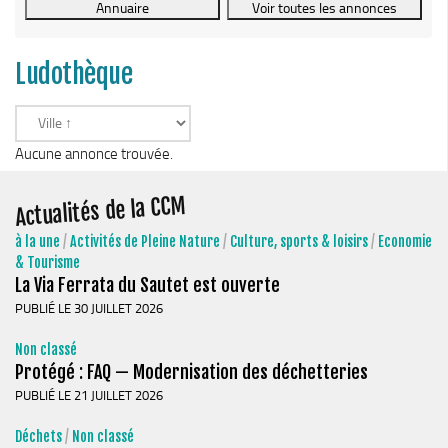
Le Conseil Communautaire
Les services
Ludothèque
La CCM recrute
Publications
Economie & Tourisme
Aucune annonce trouvée.
Entreprises & emplois
Actualités de la CCM
Développement économique
à la une
/
Activités de Pleine Nature
/
Culture, sports & loisirs
/
Economie
LEADER, aides européennes
& Tourisme
La Via Ferrata du Sautet est ouverte
Travaillez en Matheysine
PUBLIÉ LE 30 JUILLET 2026
Facturation électronique
Non classé
Montagne, Agriculture & Forêt
Protégé : FAQ — Modernisation des déchetteries
Guide des producteurs
PUBLIÉ LE 21 JUILLET 2026
Aide aux alpages
Déchets
/
Non classé