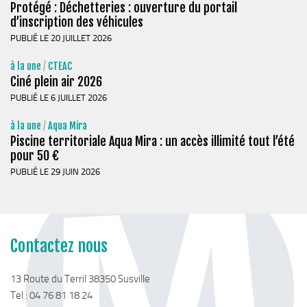
Stratégie forestière du massif sud Isère
Protégé : Déchetteries : ouverture du portail
d’inscription des véhicules
Stratégie Foncière
PUBLIÉ LE 20 JUILLET 2026
Appel à projet Friche
à la une
/
CTEAC
Reconquête de terrains agricoles et installations
Ciné plein air 2026
Projet Alimentaire Territorial
PUBLIÉ LE 6 JUILLET 2026
Aménagement du territoire
à la une
/
Aqua Mira
Urbanisme ADS (Autorisation des droits du sol)
Piscine territoriale Aqua Mira : un accès illimité tout l’été
pour 50 €
Plan Local d’Urbanisme
PUBLIÉ LE 29 JUIN 2026
Architecte conseil
Bornes pour Véhicules Electriques
Mobilité
Contactez nous
Aménagements touristiques
Stratégie de développement touristique
13 Route du Terril 38350 Susville
Tel : 04 76 81 18 24
Territoire Napoléon