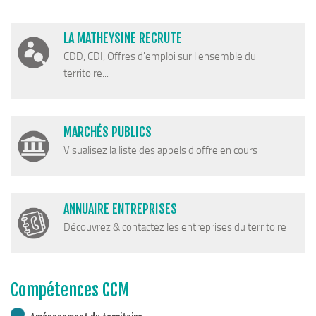
Cohésion Sociale
Bus France Services en Matheysine
LA MATHEYSINE RECRUTE
Accès aux droits – Plaquette & Carte
CDD, CDI, Offres d'emploi sur l'ensemble du
PAT Volet social
territoire...
Santé
Culture, sports & loisirs
MARCHÉS PUBLICS
Terre de jeux 2024
Visualisez la liste des appels d'offre en cours
Equipements et services culturels sur le territoire
Matacena : Réseau de lecture
ANNUAIRE ENTREPRISES
La Mure Cinéma Théatre
Découvrez & contactez les entreprises du territoire
Maison Messiaen
L’Education Artistique et Culturelle en Matheysine
Résidence-actions FESTINS 2025-2027
Compétences CCM
Résidence Accord des On 2023-2025