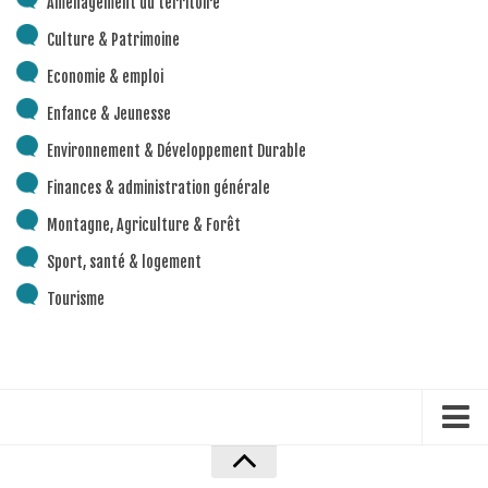
Aménagement du territoire
Piscine territoriale
Culture & Patrimoine
Espace Naturel Sensible (ENS)
Economie & emploi
Activités de Pleine Nature
Enfance & Jeunesse
Sentiers de randonnée
Environnement & Développement Durable
Idées sorties faciles
Finances & administration générale
Via Ferrata
Montagne, Agriculture & Forêt
Sites Escalade
Sport, santé & logement
Via Matacena
Tourisme
Développement durable
Déchets
Déchetterie intercommunale et points propres
Gestion des déchets
Gestion des cours d’eau
Accueil