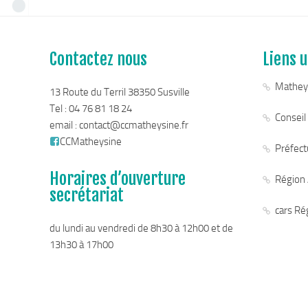
Contactez nous
Liens u
Mathey
13 Route du Terril 38350 Susville
Tel : 04 76 81 18 24
Conseil
email :
contact@ccmatheysine.fr
CCMatheysine
Préfectu
Horaires d’ouverture
Région
secrétariat
cars Ré
du lundi au vendredi de 8h30 à 12h00 et de
13h30 à 17h00