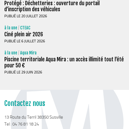
Stratégie forestière du massif sud Isère
Protégé : Déchetteries : ouverture du portail
d’inscription des véhicules
Stratégie Foncière
PUBLIÉ LE 20 JUILLET 2026
Appel à projet Friche
à la une
/
CTEAC
Reconquête de terrains agricoles et installations
Ciné plein air 2026
Projet Alimentaire Territorial
PUBLIÉ LE 6 JUILLET 2026
Aménagement du territoire
à la une
/
Aqua Mira
Urbanisme ADS (Autorisation des droits du sol)
Piscine territoriale Aqua Mira : un accès illimité tout l’été
pour 50 €
Plan Local d’Urbanisme
PUBLIÉ LE 29 JUIN 2026
Architecte conseil
Bornes pour Véhicules Electriques
Mobilité
Contactez nous
Aménagements touristiques
Stratégie de développement touristique
13 Route du Terril 38350 Susville
Tel : 04 76 81 18 24
Territoire Napoléon