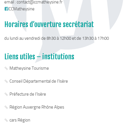
email :
contact@ccmatheysine.fr
Chemins de randonnée
CCMatheysine
Via Ferrata
Horaires d’ouverture secrétariat
Taxe de séjour & Tourisme
La taxe de séjour
du lundi au vendredi de 8h30 à 12h00 et de 13h30 à 17h00
Matheysine Tourisme
Enfance & Cohésion Sociale
Liens utiles – institutions
Petite Enfance
Matheysine Tourisme
Relais Petite Enfance
Conseil Départemental de l’Isère
Grandir en Matheysine
Crèches et LAEP
Préfecture de l’Isère
Balades faciles et aires de jeux
Région Auvergne Rhône Alpes
Jeunesse
cars Région
Jeunes En Matheysine