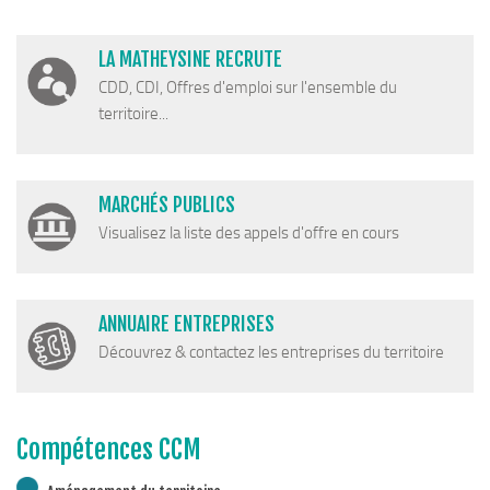
Cohésion Sociale
Bus France Services en Matheysine
LA MATHEYSINE RECRUTE
Accès aux droits – Plaquette & Carte
CDD, CDI, Offres d'emploi sur l'ensemble du
PAT Volet social
territoire...
Santé
Culture, sports & loisirs
MARCHÉS PUBLICS
Terre de jeux 2024
Visualisez la liste des appels d'offre en cours
Equipements et services culturels sur le territoire
Matacena : Réseau de lecture
ANNUAIRE ENTREPRISES
La Mure Cinéma Théatre
Découvrez & contactez les entreprises du territoire
Maison Messiaen
L’Education Artistique et Culturelle en Matheysine
Résidence-actions FESTINS 2025-2027
Compétences CCM
Résidence Accord des On 2023-2025