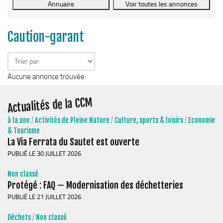
Le Conseil Communautaire
Les services
Caution-garant
La CCM recrute
Publications
Economie & Tourisme
Aucune annonce trouvée.
Entreprises & emplois
Actualités de la CCM
Développement économique
à la une
/
Activités de Pleine Nature
/
Culture, sports & loisirs
/
Economie
LEADER, aides européennes
& Tourisme
La Via Ferrata du Sautet est ouverte
Travaillez en Matheysine
PUBLIÉ LE 30 JUILLET 2026
Facturation électronique
Non classé
Montagne, Agriculture & Forêt
Protégé : FAQ — Modernisation des déchetteries
Guide des producteurs
PUBLIÉ LE 21 JUILLET 2026
Aide aux alpages
Déchets
/
Non classé