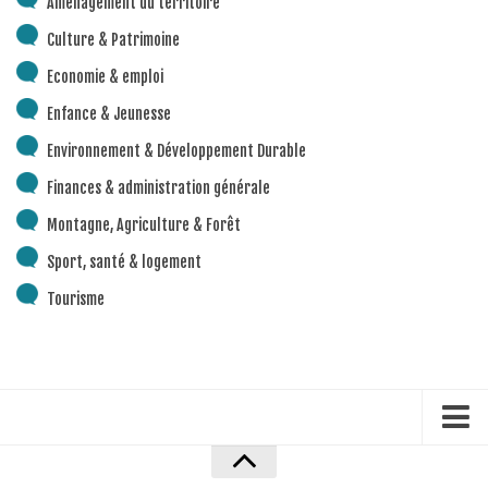
Aménagement du territoire
Piscine territoriale
Culture & Patrimoine
Espace Naturel Sensible (ENS)
Economie & emploi
Activités de Pleine Nature
Enfance & Jeunesse
Sentiers de randonnée
Environnement & Développement Durable
Idées sorties faciles
Finances & administration générale
Via Ferrata
Montagne, Agriculture & Forêt
Sites Escalade
Sport, santé & logement
Via Matacena
Tourisme
Développement durable
Déchets
Déchetterie intercommunale et points propres
Gestion des déchets
Gestion des cours d’eau
Accueil