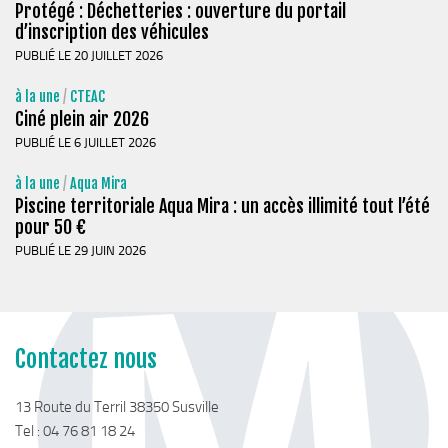
Stratégie forestière du massif sud Isère
Protégé : Déchetteries : ouverture du portail
d’inscription des véhicules
Stratégie Foncière
PUBLIÉ LE 20 JUILLET 2026
Appel à projet Friche
à la une
/
CTEAC
Reconquête de terrains agricoles et installations
Ciné plein air 2026
Projet Alimentaire Territorial
PUBLIÉ LE 6 JUILLET 2026
Aménagement du territoire
à la une
/
Aqua Mira
Urbanisme ADS (Autorisation des droits du sol)
Piscine territoriale Aqua Mira : un accès illimité tout l’été
pour 50 €
Plan Local d’Urbanisme
PUBLIÉ LE 29 JUIN 2026
Architecte conseil
Bornes pour Véhicules Electriques
Mobilité
Contactez nous
Aménagements touristiques
Stratégie de développement touristique
13 Route du Terril 38350 Susville
Tel : 04 76 81 18 24
Territoire Napoléon