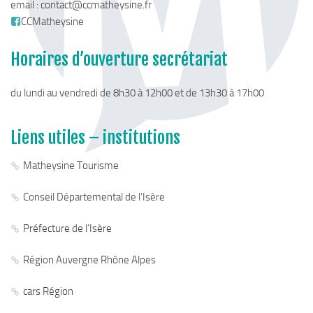
email :
contact@ccmatheysine.fr
Chemins de randonnée
CCMatheysine
Via Ferrata
Horaires d’ouverture secrétariat
Taxe de séjour & Tourisme
La taxe de séjour
du lundi au vendredi de 8h30 à 12h00 et de 13h30 à 17h00
Matheysine Tourisme
Enfance & Cohésion Sociale
Liens utiles – institutions
Petite Enfance
Matheysine Tourisme
Relais Petite Enfance
Conseil Départemental de l’Isère
Grandir en Matheysine
Crèches et LAEP
Préfecture de l’Isère
Balades faciles et aires de jeux
Région Auvergne Rhône Alpes
Jeunesse
cars Région
Jeunes En Matheysine