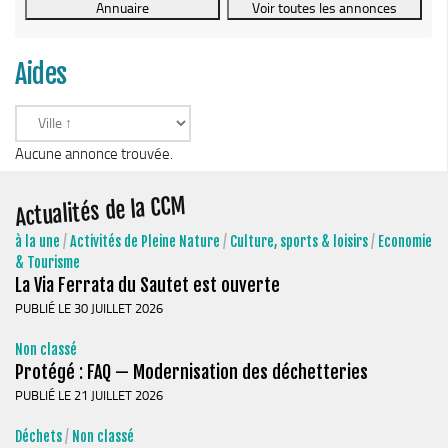
Le Conseil Communautaire
Les services
Aides
La CCM recrute
Publications
Economie & Tourisme
Aucune annonce trouvée.
Entreprises & emplois
Actualités de la CCM
Développement économique
à la une
/
Activités de Pleine Nature
/
Culture, sports & loisirs
/
Economie
LEADER, aides européennes
& Tourisme
La Via Ferrata du Sautet est ouverte
Travaillez en Matheysine
PUBLIÉ LE 30 JUILLET 2026
Facturation électronique
Non classé
Montagne, Agriculture & Forêt
Protégé : FAQ — Modernisation des déchetteries
Guide des producteurs
PUBLIÉ LE 21 JUILLET 2026
Aide aux alpages
Déchets
/
Non classé