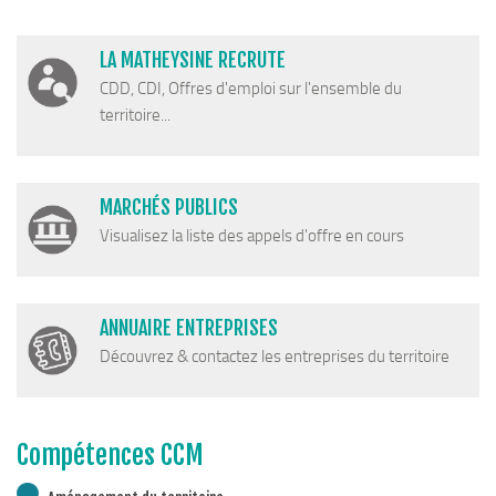
Cohésion Sociale
Bus France Services en Matheysine
LA MATHEYSINE RECRUTE
Accès aux droits – Plaquette & Carte
CDD, CDI, Offres d'emploi sur l'ensemble du
PAT Volet social
territoire...
Santé
Culture, sports & loisirs
MARCHÉS PUBLICS
Terre de jeux 2024
Visualisez la liste des appels d'offre en cours
Equipements et services culturels sur le territoire
Matacena : Réseau de lecture
ANNUAIRE ENTREPRISES
La Mure Cinéma Théatre
Découvrez & contactez les entreprises du territoire
Maison Messiaen
L’Education Artistique et Culturelle en Matheysine
Résidence-actions FESTINS 2025-2027
Compétences CCM
Résidence Accord des On 2023-2025