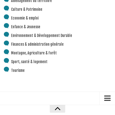
Aménagement du territoire
Piscine territoriale
Culture & Patrimoine
Espace Naturel Sensible (ENS)
Economie & emploi
Activités de Pleine Nature
Enfance & Jeunesse
Sentiers de randonnée
Environnement & Développement Durable
Idées sorties faciles
Finances & administration générale
Via Ferrata
Montagne, Agriculture & Forêt
Sites Escalade
Sport, santé & logement
Via Matacena
Tourisme
Développement durable
Déchets
Déchetterie intercommunale et points propres
Gestion des déchets
Gestion des cours d’eau
Accueil