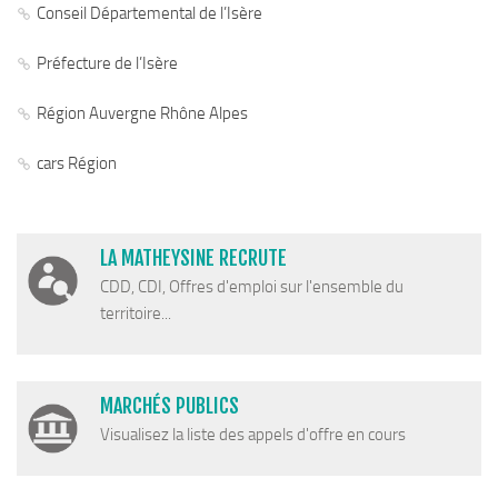
Conseil Départemental de l’Isère
Chemins de randonnée
Via Ferrata
Préfecture de l’Isère
Taxe de séjour & Tourisme
Région Auvergne Rhône Alpes
La taxe de séjour
cars Région
Matheysine Tourisme
Enfance & Cohésion Sociale
Petite Enfance
LA MATHEYSINE RECRUTE
Relais Petite Enfance
CDD, CDI, Offres d'emploi sur l'ensemble du
territoire...
Grandir en Matheysine
Crèches et LAEP
Balades faciles et aires de jeux
MARCHÉS PUBLICS
Jeunesse
Visualisez la liste des appels d'offre en cours
Jeunes En Matheysine