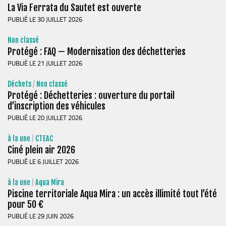
La Via Ferrata du Sautet est ouverte
Le Conseil Communautaire
PUBLIÉ LE 30 JUILLET 2026
Les services
Non classé
La CCM recrute
Protégé : FAQ — Modernisation des déchetteries
Publications
PUBLIÉ LE 21 JUILLET 2026
Economie & Tourisme
Déchets
/
Non classé
Protégé : Déchetteries : ouverture du portail
Entreprises & emplois
d’inscription des véhicules
Développement économique
PUBLIÉ LE 20 JUILLET 2026
LEADER, aides européennes
à la une
/
CTEAC
Travaillez en Matheysine
Ciné plein air 2026
Facturation électronique
PUBLIÉ LE 6 JUILLET 2026
Montagne, Agriculture & Forêt
à la une
/
Aqua Mira
Piscine territoriale Aqua Mira : un accès illimité tout l’été
Guide des producteurs
pour 50 €
Aide aux alpages
PUBLIÉ LE 29 JUIN 2026