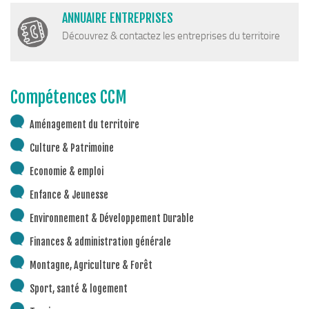
Cohésion Sociale
ANNUAIRE ENTREPRISES
Bus France Services en Matheysine
Découvrez & contactez les entreprises du territoire
Accès aux droits – Plaquette & Carte
PAT Volet social
Compétences CCM
Santé
Culture, sports & loisirs
Aménagement du territoire
Terre de jeux 2024
Culture & Patrimoine
Equipements et services culturels sur le territoire
Economie & emploi
Matacena : Réseau de lecture
Enfance & Jeunesse
La Mure Cinéma Théatre
Environnement & Développement Durable
Maison Messiaen
Finances & administration générale
L’Education Artistique et Culturelle en Matheysine
Montagne, Agriculture & Forêt
Résidence-actions FESTINS 2025-2027
Sport, santé & logement
Résidence Accord des On 2023-2025