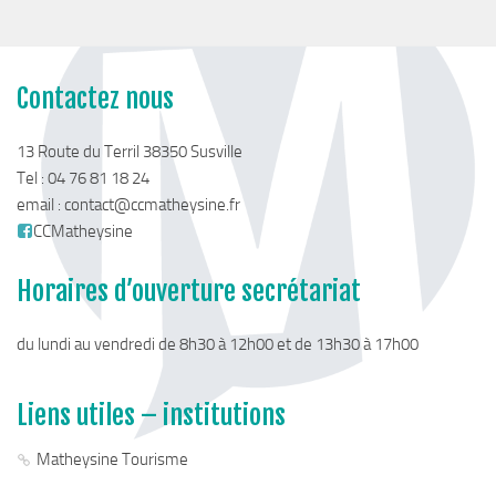
Stratégie forestière du massif sud Isère
Stratégie Foncière
Appel à projet Friche
Contactez nous
Reconquête de terrains agricoles et installations
Projet Alimentaire Territorial
13 Route du Terril 38350 Susville
Tel : 04 76 81 18 24
Aménagement du territoire
email :
contact@ccmatheysine.fr
Urbanisme ADS (Autorisation des droits du sol)
CCMatheysine
Plan Local d’Urbanisme
Horaires d’ouverture secrétariat
Architecte conseil
Bornes pour Véhicules Electriques
du lundi au vendredi de 8h30 à 12h00 et de 13h30 à 17h00
Mobilité
Aménagements touristiques
Liens utiles – institutions
Stratégie de développement touristique
Matheysine Tourisme
Territoire Napoléon