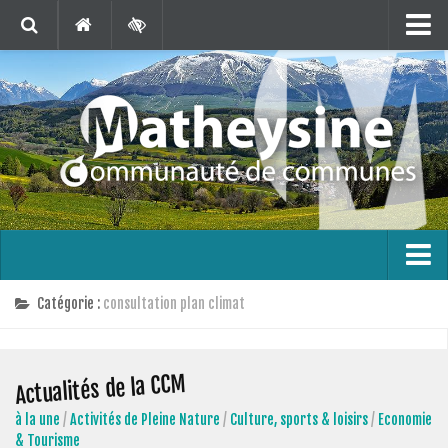
Matheysine Tourisme
Contact
Marchés Publics
Publications
Téléchargements
Agenda
Carte interactive
L’intercommunalité
Catégorie :
consultation plan climat
En 1 clic !
Le territoire
Bus France Services en Matheysine
Actualités de la CCM
Les finances
à la une
/
Activités de Pleine Nature
/
Culture, sports & loisirs
/
Economie
Les compétences
& Tourisme