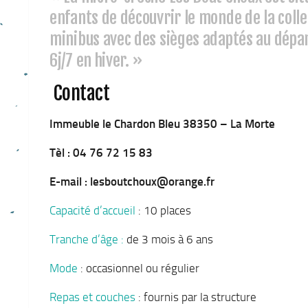
enfants de découvrir le monde de la collec
minibus avec des sièges adaptés au dépar
6j/7 en hiver. »
Contact
Immeuble le Chardon Bleu 38350 – La Morte
Tèl : 04 76 72 15 83
E-mail : lesboutchoux@orange.fr
Capacité d’accueil
: 10 places
Tranche d’âge :
de 3 mois à 6 ans
Mode
: occasionnel ou régulier
Repas et couches
: fournis par la structure