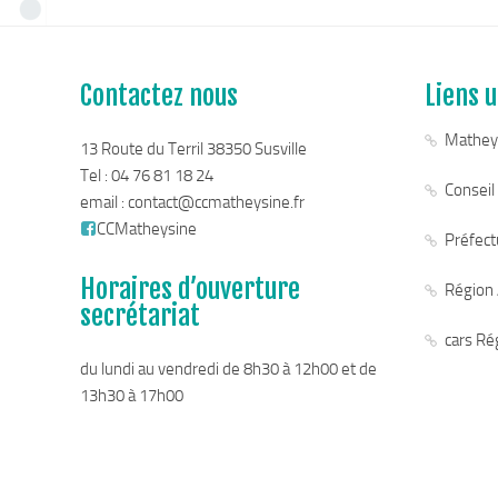
Contactez nous
Liens u
Mathey
13 Route du Terril 38350 Susville
Tel : 04 76 81 18 24
Conseil
email :
contact@ccmatheysine.fr
CCMatheysine
Préfectu
Horaires d’ouverture
Région
secrétariat
cars Ré
du lundi au vendredi de 8h30 à 12h00 et de
13h30 à 17h00