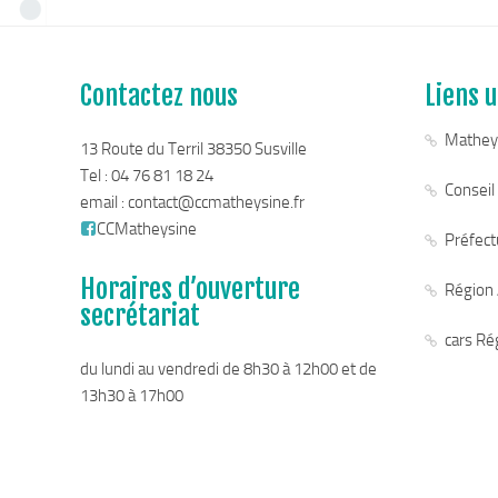
Contactez nous
Liens u
Mathey
13 Route du Terril 38350 Susville
Tel : 04 76 81 18 24
Conseil
email :
contact@ccmatheysine.fr
CCMatheysine
Préfectu
Horaires d’ouverture
Région
secrétariat
cars Ré
du lundi au vendredi de 8h30 à 12h00 et de
13h30 à 17h00